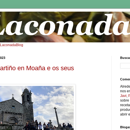
: LaconadaBlog
2023
Buscar
artiño en Moaña e os seus
Comen
Alred
nos e
Javi
,
sobre 
receta
produc
abrir e
Bloga