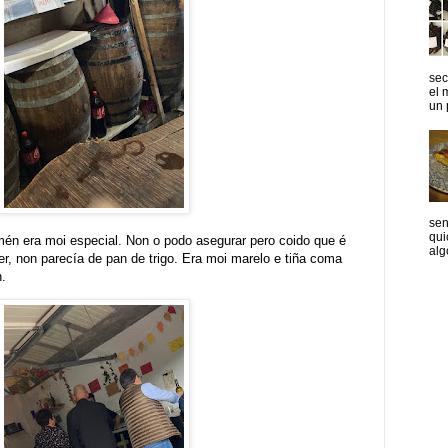
sec
el 
un p
sen
qui
én era moi especial. Non o podo asegurar pero coido que é
algo
er, non parecía de pan de trigo. Era moi marelo e tiña coma
.