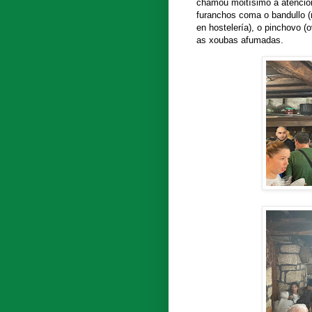
chamou moitísimo a atenció
furanchos coma o bandullo (n
en hostelería), o pinchovo (
as xoubas afumadas.