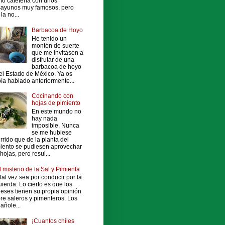
o cafetería con unos
ayunos muy famosos, pero
la no...
Barbacoa de Hoyo
He tenido un
montón de suerte
que me invitasen a
disfrutar de una
barbacoa de hoyo
el Estado de México. Ya os
ía hablado anteriormente...
Cocinando con
hojas de pimiento
En este mundo no
hay nada
imposible. Nunca
se me hubiese
rrido que de la planta del
iento se pudiesen aprovechar
 hojas, pero resul...
l misterio de la Sal y Pimienta
al vez sea por conducir por la
uierda. Lo cierto es que los
leses tienen su propia opinión
re saleros y pimenteros. Los
añole...
¡Cuantos chiles