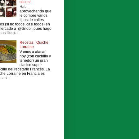
secos!
Hala,
aprovechando que
le compré varios
tipos de chiles
os (si no todos, casi todos) en
mercado a @Snob , pues hago
ost ilustra...
Recetas : Quiche
Lorraine
Vamos a atacar
hoy (con cuchillo y
tenedor) un gran
clasico super
cillo del recetario Frances. La
che Lorraine en Francia es
 asi...