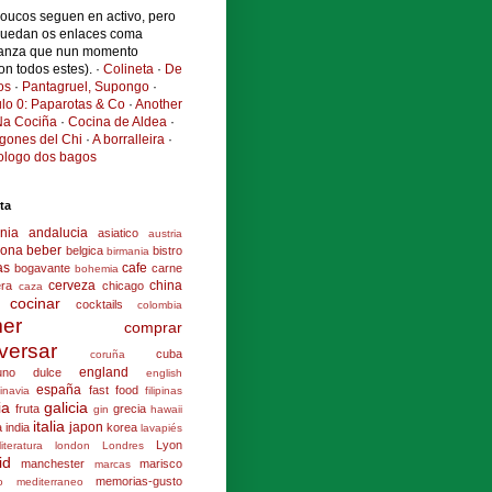
poucos seguen en activo, pero
quedan os enlaces coma
anza que nun momento
ron todos estes). ·
Colineta
·
De
os
·
Pantagruel, Supongo
·
ulo 0: Paparotas & Co
·
Another
a Cociña
·
Cocina de Aldea
·
ogones del Chi
·
A borralleira
·
cologo dos bagos
ta
nia
andalucia
asiatico
austria
lona
beber
belgica
bistro
birmania
as
cafe
bogavante
carne
bohemia
cerveza
china
era
chicago
caza
cocinar
cocktails
colombia
er
comprar
versar
cuba
coruña
england
uno
dulce
english
españa
fast food
inavia
filipinas
ia
galicia
fruta
grecia
gin
hawaii
italia
japon
a
india
korea
lavapiés
Lyon
literatura
london
Londres
id
manchester
marisco
marcas
memorias-gusto
o
mediterraneo