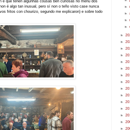
►
n é que teñen algunhas cousas ben curiosas no menú dos
on é algo tan inusual, pero sí non o teño visto case nunca
►
ovos fritos con chourizo, segundo me explicaron) e sobre todo
►
►
►
►
20
►
20
►
20
►
20
►
20
►
20
►
20
►
20
►
20
►
20
►
20
►
20
►
20
►
20
►
20