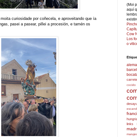
(Moi 
aquí 
lembr
 moita curiosidade por coñecela, e aproveitando que ía
existi
as, pasei a pasear, pillei a procesión, e tamén os
Pinch
Capít
Cow N
Los f
o viti
Etique
alema
barce
bocat
carret
cocido
com
con
desay
escand
franc
hungri
links
madr
maruje