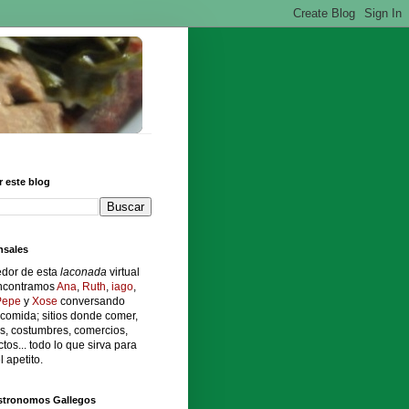
 este blog
sales
edor de esta
laconada
virtual
ncontramos
Ana
,
Ruth
,
iago
,
Pepe
y
Xose
conversando
comida; sitios donde comer,
s, costumbres, comercios,
tos... todo lo que sirva para
l apetito.
stronomos Gallegos