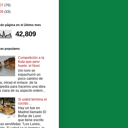
07
(76)
06
(33)
 de página en el último mes
42,809
das populares
Competición a la
fruta que peor
huele: el Noni
(mi noni se
espachurró un
poco camino de
a, mirad el enlace de la
ipedia para haceros una idea
 clara de su aspecto extern...
Si usted termina el
cocido....
Hay un bar en
Madrid llamado El
Boñar de Leon
que tiene escrito
las servilletas: "Los Lunes,
ido. Si usted se lo termina, le