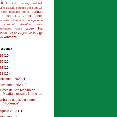
ico
méxico
missing
Noviciado
pakistan
pan
york
oaxaca
ourense
portugal
peru
pescado
porto
queso
restaurantes
refrescos
salamanca
santiago
ral
rusia
setas
starchef
streetfood
suiza
tapeo
thai
mercados
tacos
viajes
vigo
usa
los
viajar
video
xantanza
eb
 despensa
26
(10)
25
(22)
24
(17)
23
(12)
diciembre 2023
(1)
noviembre 2023
(2)
A festa de San Martiño en
Moaña e os seus furanchos
Unha de queixos galegos
"modernos"
agosto 2023
(1)