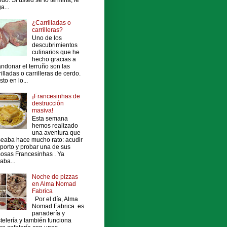
a...
¿Carrilladas o
carrilleras?
Uno de los
descubrimientos
culinarios que he
hecho gracias a
ndonar el terruño son las
rilladas o carrilleras de cerdo.
sto en lo...
¡Francesinhas de
destrucción
masiva!
Esta semana
hemos realizado
una aventura que
eaba hace mucho rato: acudir
porto y probar una de sus
osas Francesinhas . Ya
vaba...
Noche de pizzas
en Alma Nomad
Fabrica
Por el día, Alma
Nomad Fabrica es
panadería y
telería y también funciona