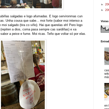
►
20
►
20
biñas salgadas e logo afumadas. E logo servironmas cun
olas. Unha cousa que sabe... moi forte (sabor moi intenso a
Vistas
moi salgado (tira co viño). Hai que querelas eh! Pero logo
(repiten a dios, coma pasa sempre cas sardiñas) e xa
abor a peixe e fume. Moi ricas. Teño que voltar só por elas.
Entra
cas
wik
más
en 
coc