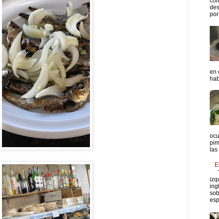
com
des
por 
en 
hab
ocu
pim
las
E
T
izq
ing
sob
esp