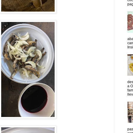
pag
aba
car
Insi
des
a O
fam
lle
pas