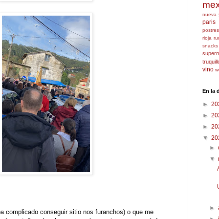
mex
nueva 
paris
postres
rioja
ru
snacks
super
truquil
vino
w
En la
►
20
►
20
►
20
▼
20
►
▼
►
a complicado conseguir sitio nos furanchos) o que me