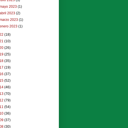
julio 2023
(3)
mayo 2023
(1)
abril 2023
(2)
marzo 2023
(1)
enero 2023
(1)
22
(18)
21
(10)
20
(26)
19
(25)
18
(35)
17
(19)
16
(37)
15
(52)
14
(46)
13
(70)
12
(79)
11
(54)
10
(36)
09
(37)
08
(30)