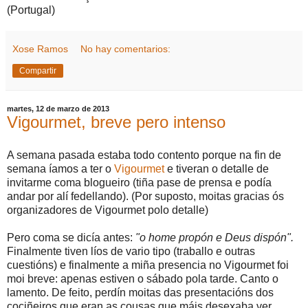
(Portugal)
Xose Ramos
No hay comentarios:
Compartir
martes, 12 de marzo de 2013
Vigourmet, breve pero intenso
A semana pasada estaba todo contento porque na fin de
semana íamos a ter o
Vigourmet
e tiveran o detalle de
invitarme coma blogueiro (tiña pase de prensa e podía
andar por alí fedellando). (Por suposto, moitas gracias ós
organizadores de Vigourmet polo detalle)
Pero coma se dicía antes:
"o home propón e Deus dispón".
Finalmente tiven líos de vario tipo (traballo e outras
cuestións) e finalmente a miña presencia no Vigourmet foi
moi breve: apenas estiven o sábado pola tarde. Canto o
lamento. De feito, perdín moitas das presentacións dos
cociñeiros que eran as cousas que máis desexaba ver.