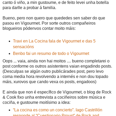
canto ó viño, a min gustoume, e de feito levei unha botella
para darlle a probar á familia.
Bueno, pero non quero que quededes sen saber do que
pasou en Vigourmet. Por sorte outros compañeiros
blogueiros pódenvos contar moito máis:
Travi en La Cocina fala de Vigourmet e das 5
sensacións
Benbo fai un resumo de todo o Vigourmet
Oops ... vaia, ainda non hai moitos .... bueno completarei o
post conforme os outros asistentens vaian engadindo posts.
(Desculpas se algún outro publicárades post, pero levo
coma media hora revolvendo a internés e non dou topado
máis, xurovos que cando vexa os posts, engadoos)
E ainda que non é específico de Vigourmet, o blog de Rock
& Cook fixo unha entrevista a cociñeiros sobre música e
cociña, e gustoume moitísimo a idea:
“La cocina es como un concierto”. Iago Castrillón
responde al “Cuestionario Proust” de Rock and