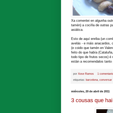
Xa comentei en algunha outr
tamén) a cociña de outras p
asiática.
Esto de aquí enriba (un com
avelás - e máis anacardos, 
(e coido que tamén en Valen
feito do que había (Cataluña
todo tipo de frutos secos) 
están a recomendalos tanto p
por
Xose Ramos
1 comentari
etiquetas:
barcelona
,
conversar
miércoles, 20 de abril de 2011
3 cousas que hai 