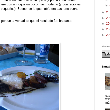
, pero con un toque un poco más moderno (y con raciones
►
pequeñas). Bueno, de lo que había era casi una buena
►
20
►
20
orque la verdad es que el resultado fue bastante
►
20
►
20
►
20
Vistas
Entra
cas
wik
más