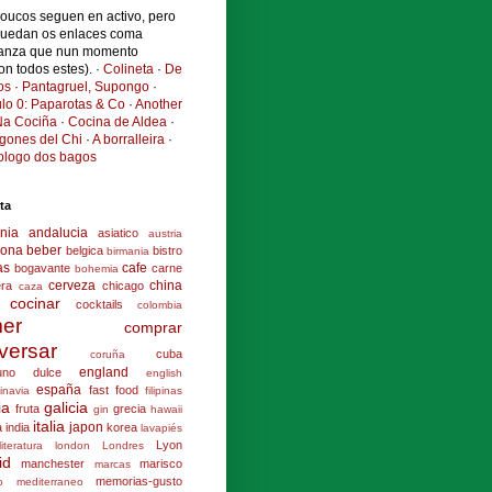
poucos seguen en activo, pero
quedan os enlaces coma
anza que nun momento
ron todos estes). ·
Colineta
·
De
os
·
Pantagruel, Supongo
·
ulo 0: Paparotas & Co
·
Another
a Cociña
·
Cocina de Aldea
·
ogones del Chi
·
A borralleira
·
cologo dos bagos
ta
nia
andalucia
asiatico
austria
lona
beber
belgica
bistro
birmania
as
cafe
bogavante
carne
bohemia
cerveza
china
era
chicago
caza
cocinar
cocktails
colombia
er
comprar
versar
cuba
coruña
england
uno
dulce
english
españa
fast food
inavia
filipinas
ia
galicia
fruta
grecia
gin
hawaii
italia
japon
a
india
korea
lavapiés
Lyon
literatura
london
Londres
id
manchester
marisco
marcas
memorias-gusto
o
mediterraneo