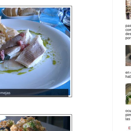
pas
com
des
por 
en 
hab
lmejas
ocu
pim
las
E