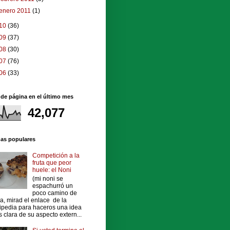
enero 2011
(1)
10
(36)
09
(37)
08
(30)
07
(76)
06
(33)
 de página en el último mes
42,077
das populares
Competición a la
fruta que peor
huele: el Noni
(mi noni se
espachurró un
poco camino de
a, mirad el enlace de la
ipedia para haceros una idea
 clara de su aspecto extern...