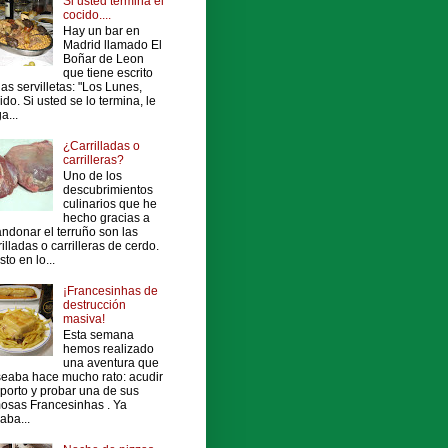
Si usted termina el
cocido....
Hay un bar en
Madrid llamado El
Boñar de Leon
que tiene escrito
las servilletas: "Los Lunes,
ido. Si usted se lo termina, le
a...
¿Carrilladas o
carrilleras?
Uno de los
descubrimientos
culinarios que he
hecho gracias a
ndonar el terruño son las
rilladas o carrilleras de cerdo.
sto en lo...
¡Francesinhas de
destrucción
masiva!
Esta semana
hemos realizado
una aventura que
eaba hace mucho rato: acudir
porto y probar una de sus
osas Francesinhas . Ya
vaba...