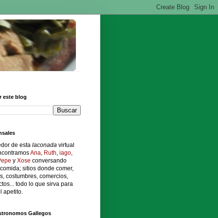
 este blog
sales
edor de esta
laconada
virtual
ncontramos
Ana
,
Ruth
,
iago
,
Pepe
y
Xose
conversando
comida; sitios donde comer,
s, costumbres, comercios,
tos... todo lo que sirva para
l apetito.
stronomos Gallegos