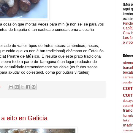
(Moi 
aquí 
lembr
existi
Pinch
a ocasión que moitas veces para min (e non sei se para vos
Capít
artes de España é tan exótica e curiosa coma a cociña
Cow N
Los f
o viti
binado de varios tipos de frutos secos: améndoas, noces,
que coido que xa non é tan tradicional) chámano en Cataluña
Etique
cia)
Postre de Músico
. E resulta que este prato tradicional
, sobre todo a parte de Tarragona é un lugar productor de
alema
é na actualidade tremendamente saudable (os frutos secos
barce
ara axudar co colesterol, coma por outras virtudes).
bocat
carret
cocido
o:
com
con
desay
escand
franc
hungri
a eito en Galicia
links
madr
maruje