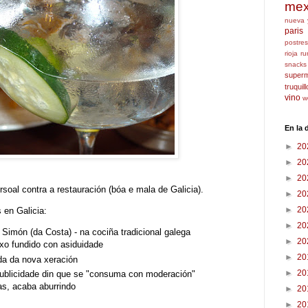
mex
nueva 
paris
postres
rioja
ru
snacks
super
truquil
vino
w
En la
►
20
►
20
►
20
oal contra a restauración (bóa e mala de Galicia).
►
20
►
20
 en Galicia:
►
20
imón (da Costa) - na cociña tradicional galega
►
20
o fundido con asiduidade
►
20
ada da nova xeración
►
20
publicidade din que se "consuma con moderación"
as, acaba aburrindo
►
20
►
20