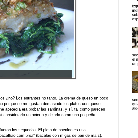
T
izq
ing
sob
esp
sec
el 
un p
tos ¿no? Los entrantes no tanto. La crema de queso un poco
sen
ho porque no me gustan demasiado los platos con queso
qui
algo
 me apetecía era probar las sardinas, y sí, tal como parecen
si considerarlo un acierto y dejarlo como una pequeña
fueron los segundos. El plato de bacalao es una
 "bacalhao com broa" (bacalao con migas de pan de maíz).