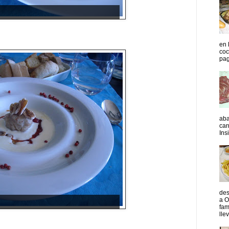
en 
coc
pag
aba
car
Insi
des
a O
fam
lle