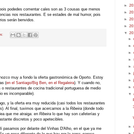
►
20
 pois podedes comentar cales son as 3 cousas que menos
►
20
encias nos restaurantes. E se estades de mal humor, pois
►
20
ios serán benvidos.
►
20
▼
20
os:
►
►
►
►
►
►
nozco muy a fondo la oferta gastronómica de Oporto. Estoy
►
as (
en el Santiago/Big Ben
,
en el Regaleira
). Y cuando no,
►
 o restaurantes de cocina tradicional portuguesa de medio
cio es incomparable).
▼
go, y la oferta era muy reducida (casi todos los restaurantes
s). Al final, tuvimos que acercarnos a la
Ribeira
(donde todo
idea que me atraiga: en
Ribeira
lo que hay son cafeterías y
bastante discretos y poco apetecibles.
►
lí pasamos por delante del Vinhas D'Alho, en el que ya me
►
. Es un poco diferente de lo que hay por la zona: parece