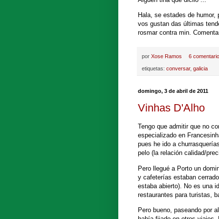
Hala, se estades de humor,
vos gustan das últimas tend
rosmar contra min. Comentar
por
Xose Ramos
6 comentari
etiquetas:
conversar
,
galicia
domingo, 3 de abril de 2011
Vinhas D'Alho
Tengo que admitir que no co
especializado en Francesinh
pues he ido a churrasquerías
pelo (la relación calidad/pre
Pero llegué a Porto un domin
y cafeterías estaban cerrado
estaba abierto). No es una 
restaurantes para turistas, 
Pero bueno, paseando por al
había fijado en otros viajes