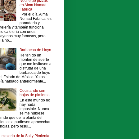
Noche de pizzas
en Alma Nomad
Fabrica
Por el día, Alma
Nomad Fabrica es
panadería y
telería y también funciona
o cafetería con unos
ayunos muy famosos, pero
la no...
Barbacoa de Hoyo
He tenido un
montón de suerte
que me invitasen a
disfrutar de una
barbacoa de hoyo
el Estado de México. Ya os
ía hablado anteriormente...
Cocinando con
hojas de pimiento
En este mundo no
hay nada
imposible. Nunca
se me hubiese
rrido que de la planta del
iento se pudiesen aprovechar
 hojas, pero resul...
l misterio de la Sal y Pimienta