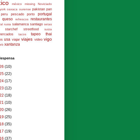
ico
méxico
missing
Noviciado
pakistan
pan
york
oaxaca
ourense
portugal
peru
pescado
porto
queso
restaurantes
refrescos
salamanca
santiago
ral
rusia
setas
starchef
streetfood
suiza
tapeo
thai
mercados
tacos
viajes
vigo
usa
los
viajar
video
xantanza
eb
 despensa
26
(10)
25
(22)
24
(17)
23
(12)
22
(18)
21
(10)
20
(26)
19
(25)
18
(35)
17
(19)
16
(37)