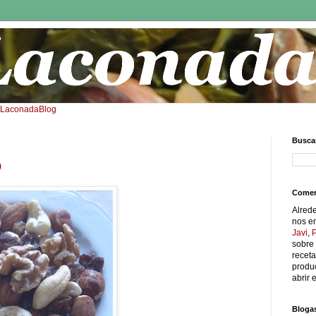
: LaconadaBlog
Buscar
o
Comen
Alred
nos e
Javi
,
sobre 
receta
produc
abrir e
Bloga