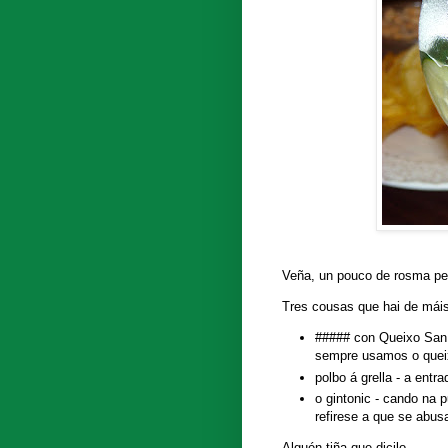
Veña, un pouco de rosma pers
Tres cousas que hai de máis
##### con Queixo San S
sempre usamos o queix
polbo á grella - a entr
o gintonic - cando na 
refirese a que se abus
Alguén tiña que dicilo ...