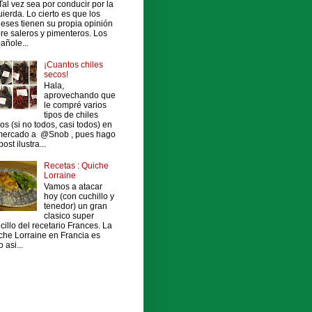
al vez sea por conducir por la
uierda. Lo cierto es que los
leses tienen su propia opinión
re saleros y pimenteros. Los
añole...
¡Cuantos chiles
secos!
Hala,
aprovechando que
le compré varios
tipos de chiles
os (si no todos, casi todos) en
mercado a @Snob , pues hago
ost ilustra...
Recetas : Quiche
Lorraine
Vamos a atacar
hoy (con cuchillo y
tenedor) un gran
clasico super
cillo del recetario Frances. La
che Lorraine en Francia es
 asi...