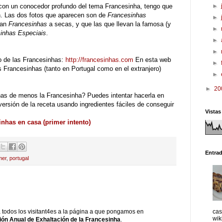
n un conocedor profundo del tema Francesinha, tengo que
►
n. Las dos fotos que aparecen son de
Francesinhas
►
man
Francesinhas
a secas, y que las que llevan la famosa (y
►
inhas Especiais
.
►
►
o de las Francesinhas:
http://francesinhas.com
En esta web
►
as Francesinhas (tanto en Portugal como en el extranjero)
►
►
20
as de menos la Francesinha? Puedes intentar hacerla en
ersión de la receta usando ingredientes fáciles de conseguir
Vistas
nhas en casa (primer intento)
Entra
mer
,
portugal
cas
todos los visitant4es a la página a que pongamos en
wik
ión Anual de Exhaltación de la Francesinha
.