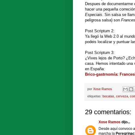
Despues de documentarme co
hacer una pequeña correció
Especiais
. Sin salsa se lla
peligrosa salsa) son
Frances
Post Scriptum 2:
Ya llegó la Web 2.0 al mund
podeis localizar y puntuar l
Post Scriptum 3:
¿Vives lejos de Porto? ¿Ech
casa. Hemos intentado una v
en España:
Brico-gastrnomía: Francesi
por
Xose Ramos
etiquetas:
bocatas
,
cerveza
,
co
29 comentarios:
Xose Ramos
dijo...
Desde aquí convoco a 
marcha la
Peregrinac