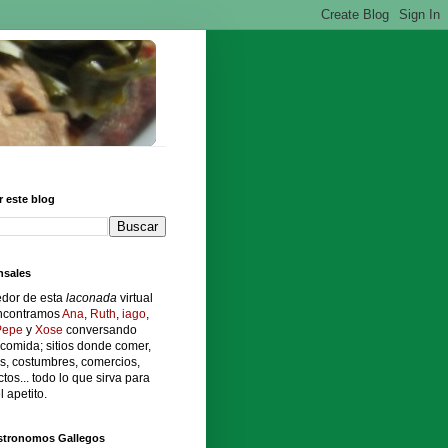
 este blog
sales
edor de esta
laconada
virtual
ncontramos
Ana
,
Ruth
,
iago
,
Pepe
y
Xose
conversando
comida; sitios donde comer,
s, costumbres, comercios,
tos... todo lo que sirva para
l apetito.
stronomos Gallegos