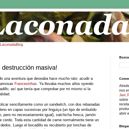
: LaconadaBlog
Buscar
 destrucción masiva!
o una aventura que deseaba hace mucho rato: acudir a
Comen
 famosas
Francesinhas
. Ya llevaba muchos años oyendo
Alred
dillo
, así que tenía que comprobar por mi mismo si la
nos e
alidad.
Javi
,
sobre 
licar sencillamente como un sandwitch, con dos rebanadas
receta
produc
leno en capas sucesivas por linguiça (un tipo de embutido
abrir e
o, pero no necesariamente igual), salchicha fresca, jamón
 de cerdo. Toda esta cantidad de carne normalmente tiene un
dedos. Luego el bocadillo es recubierto por lonchas de
Bloga