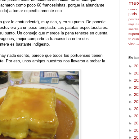
mex
acharon como poco 60 francesinhas, porque la abundante
nueva 
y todo) a tomar específicamente eso.
paris
postres
a (por lo contundente), muy rica, y en su punto. De ponerle
rioja
ru
 estuviera ya un poco templada. Las patatas espectaculares:
snacks
 su punto. Un consejo que merece la pena tenerse en cuenta:
super
ragones, mejor compartir la francesinha entre dos
truquil
tera es bastante indigesto.
vino
w
ay nada escrito, parece que todos los portuenses tienen
En la
ente. Por eso, unos amigos nuestros nos llevaron a probar la
►
20
►
20
►
20
►
20
►
20
►
20
►
20
►
20
►
20
►
20
►
20