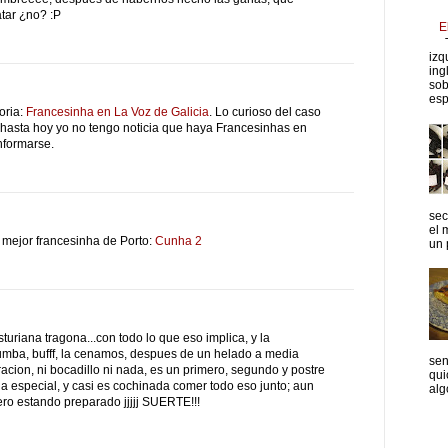
atar ¿no? :P
E
T
izq
ing
sob
esp
oria:
Francesinha en La Voz de Galicia
. Lo curioso del caso
hasta hoy yo no tengo noticia que haya Francesinhas en
nformarse.
sec
el 
a mejor francesinha de Porto:
Cunha 2
un p
turiana tragona...con todo lo que eso implica, y la
umba, bufff, la cenamos, despues de un helado a media
sen
acion, ni bocadillo ni nada, es un primero, segundo y postre
qui
na especial, y casi es cochinada comer todo eso junto; aun
algo
ero estando preparado jjjjj SUERTE!!!