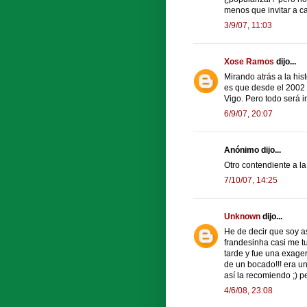
menos que invitar a c
3/9/07, 11:03
Xose Ramos
dijo...
Mirando atrás a la hist
es que desde el 2002 
Vigo. Pero todo será i
6/9/07, 20:07
Anónimo dijo...
Otro contendiente a l
7/10/07, 14:25
Unknown
dijo...
He de decir que soy as
frandesinha casi me t
tarde y fue una exager
de un bocado!!! era u
así la recomiendo ;) p
4/6/08, 23:08