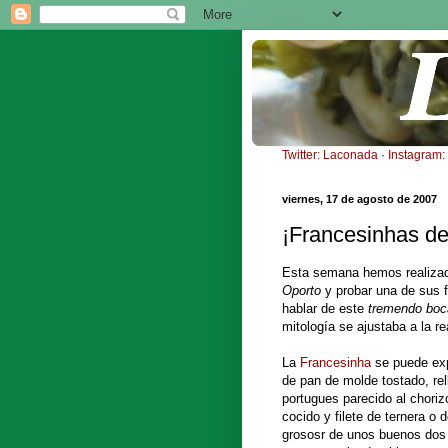
Twitter: Laconada
·
Instagram
viernes, 17 de agosto de 2007
¡Francesinhas de
Esta semana hemos realizad
Oporto
y probar una de sus
hablar de este
tremendo boca
mitología se ajustaba a la re
La
Francesinha
se puede exp
de pan de molde tostado, rel
portugues parecido al choriz
cocido y filete de ternera o
grososr de unos buenos dos 