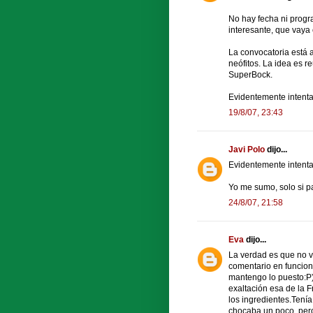
No hay fecha ni progr
interesante, que vaya
La convocatoria está a
neófitos. La idea es 
SuperBock.
Evidentemente intentar
19/8/07, 23:43
Javi Polo
dijo...
Evidentemente intentar
Yo me sumo, solo si p
24/8/07, 21:58
Eva
dijo...
La verdad es que no vo
comentario en funcion 
mantengo lo puesto:P).
exaltación esa de la 
los ingredientes.Tenía
chocaba un poco, pero