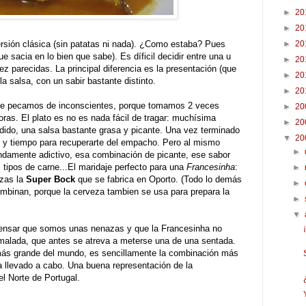
►
20
►
20
sión clásica (sin patatas ni nada). ¿Como estaba? Pues
►
20
e sacia en lo bien que sabe). Es díficil decidir entre una u
►
20
vez parecidas. La principal diferencia es la presentación (que
►
20
la salsa, con un sabir bastante distinto.
►
20
que pecamos de inconscientes, porque tomamos 2 veces
►
20
ras. El plato es no es nada fácil de tragar: muchísima
►
20
ido, una salsa bastante grasa y picante. Una vez terminado
▼
20
r, y tiempo para recuperarte del empacho. Pero al mismo
►
ndamente adictivo, esa combinación de picante, ese sabor
 tipos de carne...El maridaje perfecto para una
Francesinha
:
►
ezas la
Super Bock
que se fabrica en Oporto. (Todo lo demás
►
mbinan, porque la cerveza tambien se usa para prepara la
►
▼
pensar que somos unas nenazas y que la Francesinha no
nimalada, que antes se atreva a meterse una de una sentada.
más grande del mundo, es sencillamente la combinación más
 llevado a cabo. Una buena representación de la
l Norte de Portugal.