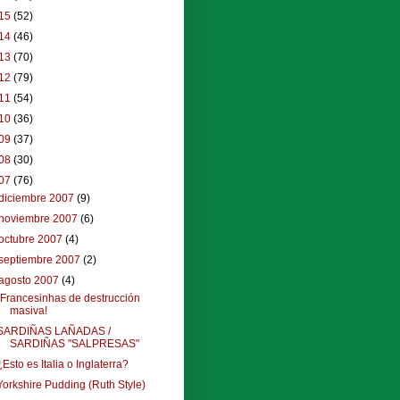
15
(52)
14
(46)
13
(70)
12
(79)
11
(54)
10
(36)
09
(37)
08
(30)
07
(76)
diciembre 2007
(9)
noviembre 2007
(6)
octubre 2007
(4)
septiembre 2007
(2)
agosto 2007
(4)
¡Francesinhas de destrucción
masiva!
SARDIÑAS LAÑADAS /
SARDIÑAS "SALPRESAS"
¿Esto es Italia o Inglaterra?
Yorkshire Pudding (Ruth Style)