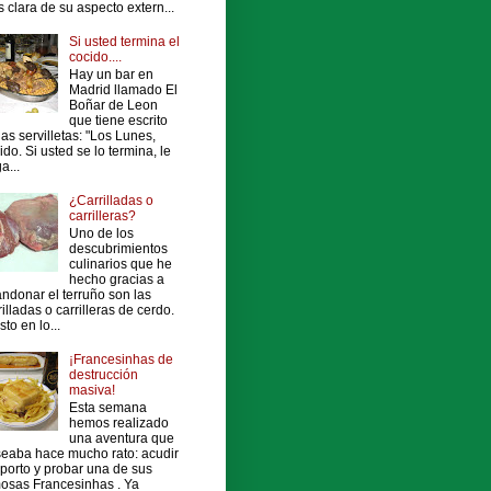
 clara de su aspecto extern...
Si usted termina el
cocido....
Hay un bar en
Madrid llamado El
Boñar de Leon
que tiene escrito
las servilletas: "Los Lunes,
ido. Si usted se lo termina, le
a...
¿Carrilladas o
carrilleras?
Uno de los
descubrimientos
culinarios que he
hecho gracias a
ndonar el terruño son las
rilladas o carrilleras de cerdo.
sto en lo...
¡Francesinhas de
destrucción
masiva!
Esta semana
hemos realizado
una aventura que
eaba hace mucho rato: acudir
porto y probar una de sus
osas Francesinhas . Ya