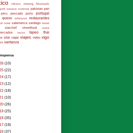
ico
méxico
missing
Noviciado
pakistan
pan
york
oaxaca
ourense
portugal
peru
pescado
porto
queso
restaurantes
refrescos
salamanca
santiago
ral
rusia
setas
starchef
streetfood
suiza
tapeo
thai
mercados
tacos
viajes
vigo
usa
los
viajar
video
xantanza
eb
 despensa
26
(10)
25
(22)
24
(17)
23
(12)
22
(18)
21
(10)
20
(26)
19
(25)
18
(35)
17
(19)
16
(37)