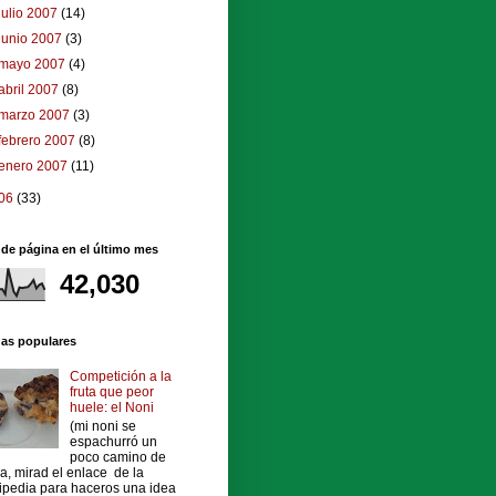
julio 2007
(14)
junio 2007
(3)
mayo 2007
(4)
abril 2007
(8)
marzo 2007
(3)
febrero 2007
(8)
enero 2007
(11)
06
(33)
 de página en el último mes
42,030
das populares
Competición a la
fruta que peor
huele: el Noni
(mi noni se
espachurró un
poco camino de
a, mirad el enlace de la
ipedia para haceros una idea