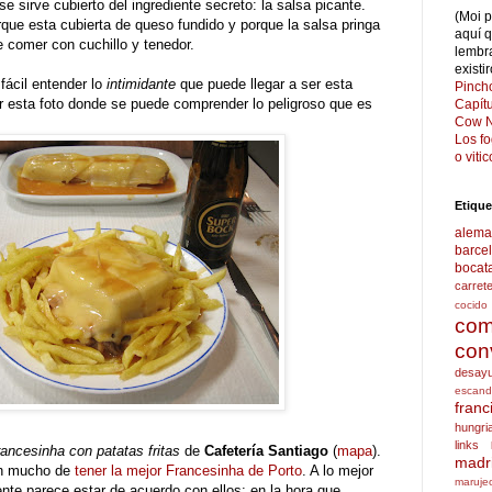
se sirve cubierto del ingrediente secreto: la salsa picante.
(Moi 
que esta cubierta de queso fundido y porque la salsa pringa
aquí 
e comer con cuchillo y tenedor.
lembr
existi
fácil entender lo
intimidante
que puede llegar a ser esta
Pinch
 esta foto donde se puede comprender lo peligroso que es
Capít
Cow N
Los f
o viti
Etique
alema
barce
bocat
carret
cocido
com
con
desay
escand
franc
hungri
links
ancesinha con patatas fritas
de
Cafetería Santiago
(
mapa
).
madr
n mucho de
tener la mejor Francesinha de Porto
. A lo mejor
maruje
nte parece estar de acuerdo con ellos: en la hora que