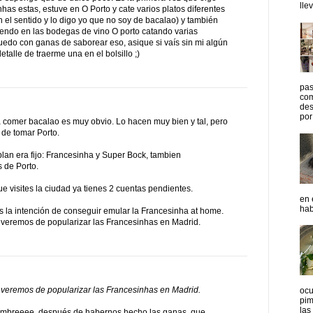
lle
nhas estas, estuve en O Porto y cate varios platos diferentes
 el sentido y lo digo yo que no soy de bacalao) y también
endo en las bodegas de vino O porto catando varias
do con ganas de saborear eso, asique si vaís sin mi algún
detalle de traerme una en el bolsillo ;)
pas
com
des
por 
 a comer bacalao es muy obvio. Lo hacen muy bien y tal, pero
 de tomar Porto.
plan era fijo: Francesinha y Super Bock, tambien
 de Porto.
e visites la ciudad ya tienes 2 cuentas pendientes.
en 
hab
s la intención de conseguir emular la Francesinha at home.
 veremos de popularizar las Francesinhas en Madrid.
 veremos de popularizar las Francesinhas en Madrid.
ocu
pim
las
ombreeee, después de habernos hecho las ganas, que