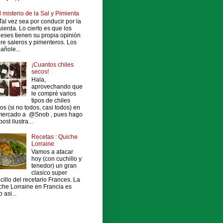
l misterio de la Sal y Pimienta
al vez sea por conducir por la
uierda. Lo cierto es que los
leses tienen su propia opinión
re saleros y pimenteros. Los
añole...
¡Cuantos chiles
secos!
Hala,
aprovechando que
le compré varios
tipos de chiles
os (si no todos, casi todos) en
mercado a @Snob , pues hago
ost ilustra...
Recetas : Quiche
Lorraine
Vamos a atacar
hoy (con cuchillo y
tenedor) un gran
clasico super
cillo del recetario Frances. La
che Lorraine en Francia es
 asi...