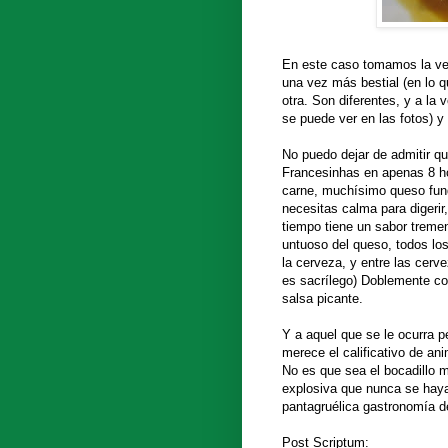
En este caso tomamos la ver
una vez más bestial (en lo qu
otra. Son diferentes, y a la 
se puede ver en las fotos) y 
No puedo dejar de admitir 
Francesinhas en apenas 8 ho
carne, muchísimo queso fund
necesitas calma para digeri
tiempo tiene un sabor treme
untuoso del queso, todos los
la cerveza, y entre las cerv
es sacrílego) Doblemente co
salsa picante.
Y a aquel que se le ocurra 
merece el calificativo de a
No es que sea el bocadillo 
explosiva que nunca se haya
pantagruélica gastronomía de
Post Scriptum: