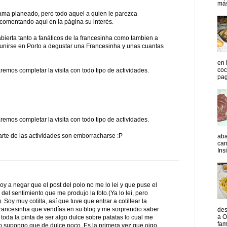
más
ama planeado, pero todo aquel a quien le parezca
 comentando aquí en la página su interés.
bierta tanto a fanáticos de la francesinha como tambien a
reunirse en Porto a degustar una Francesinha y unas cuantas
en 
coc
emos completar la visita con todo tipo de actividades.
pag
emos completar la visita con todo tipo de actividades.
arte de las actividades son emborracharse :P
aba
car
Insi
y a negar que el post del polo no me lo lei y que puse el
del sentimiento que me produjo la foto.(Ya lo lei, pero
 Soy muy cotilla, así que tuve que entrar a cotillear la
Francesinha que vendías en su blog y me sorprendio saber
des
a O
 toda la pinta de ser algo dulce sobre patatas lo cual me
fam
 supongo que de dulce poco. Es la primera vez que oigo