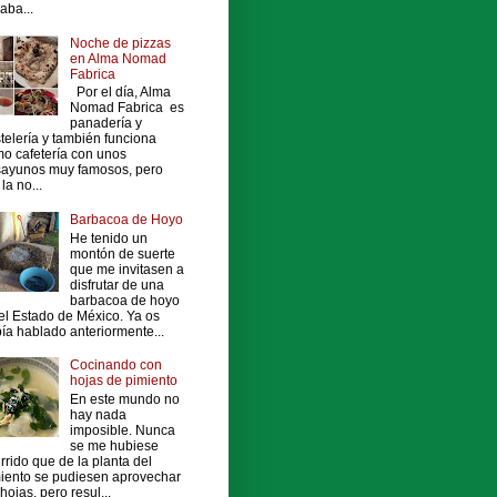
vaba...
Noche de pizzas
en Alma Nomad
Fabrica
Por el día, Alma
Nomad Fabrica es
panadería y
telería y también funciona
o cafetería con unos
ayunos muy famosos, pero
la no...
Barbacoa de Hoyo
He tenido un
montón de suerte
que me invitasen a
disfrutar de una
barbacoa de hoyo
el Estado de México. Ya os
ía hablado anteriormente...
Cocinando con
hojas de pimiento
En este mundo no
hay nada
imposible. Nunca
se me hubiese
rrido que de la planta del
iento se pudiesen aprovechar
 hojas, pero resul...