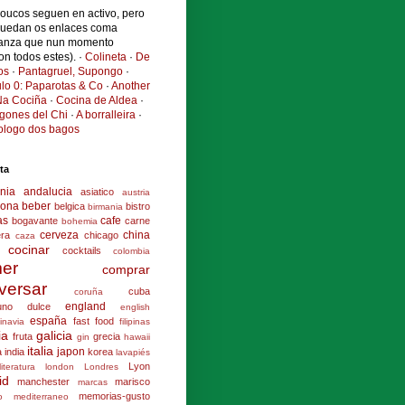
poucos seguen en activo, pero
quedan os enlaces coma
anza que nun momento
ron todos estes). ·
Colineta
·
De
os
·
Pantagruel, Supongo
·
ulo 0: Paparotas & Co
·
Another
a Cociña
·
Cocina de Aldea
·
ogones del Chi
·
A borralleira
·
cologo dos bagos
ta
nia
andalucia
asiatico
austria
lona
beber
belgica
bistro
birmania
as
cafe
bogavante
carne
bohemia
cerveza
china
era
chicago
caza
cocinar
cocktails
colombia
er
comprar
versar
cuba
coruña
england
uno
dulce
english
españa
fast food
inavia
filipinas
ia
galicia
fruta
grecia
gin
hawaii
italia
japon
a
india
korea
lavapiés
Lyon
literatura
london
Londres
id
manchester
marisco
marcas
memorias-gusto
o
mediterraneo