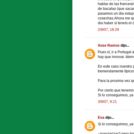
hablar de las francesi
de bacalao (que sacan
pasamos un dia estup
cosechas.Ahora me que
dia haber si teneís el 
2/9/07, 18:29
Xose Ramos
dijo...
Pues sí, ir a Portugal
hay que innovar. Idem
En este caso nuestro 
tremendamente típicos
Para la proxima vez qu
Por cierto que tenemo
Si lo conseguimos, ya
3/9/07, 9:21
Eva
dijo...
Si lo conseguimos, ya
¿popularizar? pero h