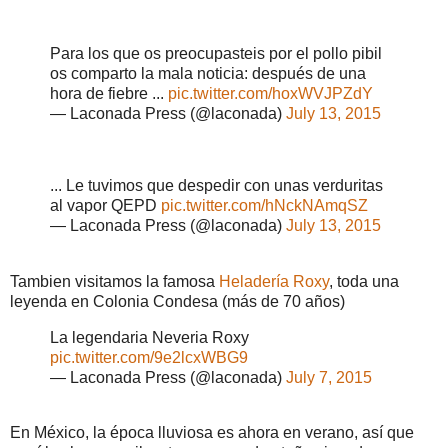
Para los que os preocupasteis por el pollo pibil
os comparto la mala noticia: después de una
hora de fiebre ...
pic.twitter.com/hoxWVJPZdY
— Laconada Press (@laconada)
July 13, 2015
... Le tuvimos que despedir con unas verduritas
al vapor QEPD
pic.twitter.com/hNckNAmqSZ
— Laconada Press (@laconada)
July 13, 2015
Tambien visitamos la famosa
Heladería Roxy
, toda una
leyenda en Colonia Condesa (más de 70 años)
La legendaria Neveria Roxy
pic.twitter.com/9e2lcxWBG9
— Laconada Press (@laconada)
July 7, 2015
En México, la época lluviosa es ahora en verano, así que