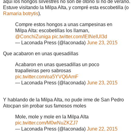
aquí los hongos silvestres no son de otoño si no de verano.
Estuve visitando la Milpa Alta, y compré esta escobetilla (o
Ramaria botrytis
).
Compre estos hongos a unas campesinas en
Milpa Alta: escobetillas los llaman,
@ConchiZuniga
pic.twitter.com/IEINeIUl3d
— Laconada Press (@laconada)
June 23, 2015
Que acabaron en unas quesadillas
Acabaron en unas quesadillas un poco
trapalleiras pero sabrosas
pic.twitter.com/oa5YVQ6AmF
— Laconada Press (@laconada)
June 23, 2015
Y hablando de la Milpa Alta, no pude irme de San Pedro
Atocpan sin probar sus famosos moles
Mole, mole y mole en la Milpa Alta
pic.twitter.com/M0wNuZKZJ7
— Laconada Press (@laconada)
June 22, 2015