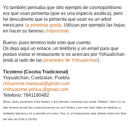
Yo también pensaba que otro ejemplo de cosmopolitismo
era que usan pimienta (que es una especia asiática), pero
he descubierto que la pimienta que usan es un arbol
mexicano:
la pimienta gorda
. Utilizan por ejemplo las hojas
en hacer su famoso
chilpozonte
.
Bueno, pues termino todo esto que cuento.
Os dejo aquí un enlace, un teléfono y un email para que
podais visitar el restaurante si os acercais por Yohualichan
(está al lado de las
piramides de Yohualichan
) .
Ticoteno (Cocina Tradicional)
Yoyualichan, Cuetzalan, Puebla
chiuanime.maseual@gmail.com
chihuanime.yohua.@gmail.com
Telefono: 7841190482
(Nota, sean pacientes si les llaman o les intentan contactar por email. Primero, viven en un
sitio remoto donde las comunicaciones no son fáciles y por otro lado ellas se dedican a
multiples labores y no a atender el correo. Eso sí, el restaurante esta abierto todos los días
del año de 9:00 a 19:00)