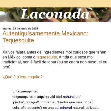
martes, 23 de junio de 2015
Autentiquísamemente Mexicano:
Tequesquite
Xa vos falara antes de ingredientes moi curiosos que teñen
en México, coma o
tequesquite
. Ainda que sexa moi
tradicional, non é facil de topar (ou se cadra non busquei eu
ben).
¿Que é o tequesquite?
El
tequesquite,
tequexquite
o
tequixquitl
(del
náhuatl
tetl
,
‘piedra’;
quixquitl
, ‘brotante’, ‘Piedra que sale por si
sola, eflorescente’) es una
sal mineral
natural, utilizada