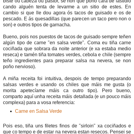
bisté ou cabeza ou pastor, se non que poño cara de fastidio
cando alguén tenta de levarme a un sitio de estes. En
cambio si que lle dou agora ós tacos de guisado e os de
pescado. E ás quesadillas (que parecen un taco pero non o
son) e outros tipos de garnacha.
Bueno, pois nos puestos de tacos de guisado sempre teñen
algún tipo de carne "en salsa verde". Coma eu tiña carne
cociñada que sobrara da noite anterior (e xa estaba medio
reseca) e tamén tiña tomates verdes, cebola e chile (sempre
teño ingredientes para preparar salsa na nevera, se non
poño nervioso).
A miña receita foi intuitiva, despois de tempo preparando
salsas verdes e usando os chiles que máis me gusta (o
morita apetecíame máis ca outro tipo). Pero bueno,
comparto aquí unha receita máis detallada (e un pouco máis
complexa) para a vosa referencia:
Carne en Salsa Verde
Pois eso, tiña uns filetes finos de "sirloin" xa cociñados e
que co tempo e de estar na nevera estan resecos. Pensei se