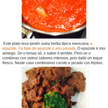
Este plato leva tamén outra herba típica mexicana:
o
epazote
.
Xa falei do epazote o ano pasado
. O epazote é moi
amargo. Se o tomas só, o sabor é terrible. Pero se o
combinas con outros sabores intensos, pois dalle un toque
fresco. Neste caso combineino cocido e picado cos frijoles.