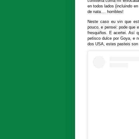
confitería coma mí enfocad
en todos lados (incluindo e
de nata.... horribles!
Neste caso eu vin que est
pouco, e pensei: pode que e
fresquiños. E acertei. Así 
petisco dulce por Goya, e 
dos USA, estes pasteis son