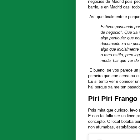
negocios de Madrid pois pec
barrio, e en Madrid casi tod
Así que finalmente e porqu
Estiven paseando por 
de negocio". Que xa n
algo particular que 
decoración xa se pen
algo que inicialmente
o meu estilo, pero log
moda, hai que ver de
E bueno, se vos parece un p
primeiro que cae cerca ou o
Eu si tento ver e coñecer u
hai porque xa me ten pasado 
Piri Piri Frango
Pois mira que curioso, levo
E non fai falla ser un lince
concepto. O local botaba por
non afumabas, estabábase 