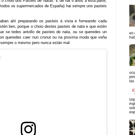
a ó choio dos
Pasteis de Natas
. E de hai 5 anos a esta parte,
n todos os supermercados de España) hai sempre uns pasteis
aban ahí preparando os pasteis á vista e forneando cada
stén ben, porque o choio destes pasteis de nata e que estén
que se tedes antollo de pasteis de nata, ou se queredes un
en 
non queredes caer nun cronut ou na proxima moda que veña
hab
 sempre o mesmo pero nunca están mal.
ocu
pim
las
E
T
izq
ing
sob
esp