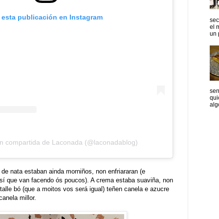
 esta publicación en Instagram
sec
el 
un p
sen
qui
algo
ón compartida de Laconada (@laconadablog)
 de nata estaban ainda morniños, non enfriararan (e
í que van facendo ós poucos). A crema estaba suaviña, non
lle bó (que a moitos vos será igual) teñen canela e azucre
canela millor.