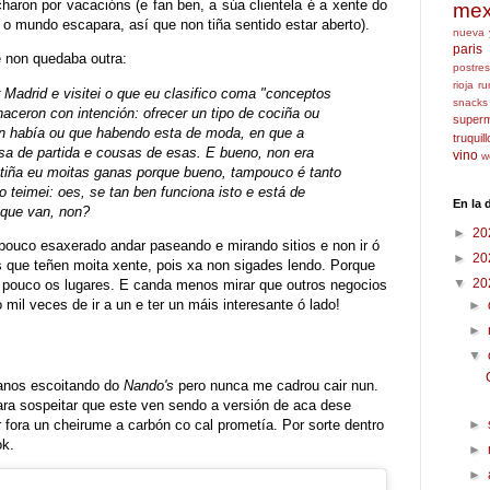
haron por vacacións (e fan ben, a súa clientela é a xente do
mex
o o mundo escapara, así que non tiña sentido estar aberto).
nueva 
paris
e non quedaba outra:
postres
rioja
ru
Madrid e visitei o que eu clasifico coma "conceptos
snacks
aceron con intención: ofrecer un tipo de cociña ou
super
non había ou que habendo esta de moda, en que a
truquil
sa de partida e cousas de esas. E bueno, non era
vino
w
 tiña eu moitas ganas porque bueno, tampouco é tanto
o teimei: oes, se tan ben funciona isto e está de
En la
 que van, non?
►
20
ouco esaxerado andar paseando e mirando sitios e non ir ó
►
20
s que teñen moita xente, pois xa non sigades lendo. Porque
▼
20
n pouco os lugares. E canda menos mirar que outros negocios
mil veces de ir a un e ter un máis interesante ó lado!
►
►
▼
 anos escoitando do
Nando's
pero nunca me cadrou cair nun.
 para sospeitar que este ven sendo a versión de aca dese
►
 fora un cheirume a carbón co cal prometía. Por sorte dentro
ok.
►
►