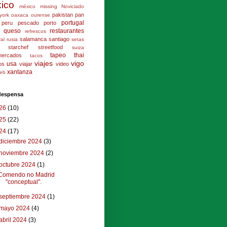
ico
méxico
missing
Noviciado
pakistan
pan
york
oaxaca
ourense
portugal
peru
pescado
porto
queso
restaurantes
refrescos
salamanca
santiago
ral
rusia
setas
starchef
streetfood
suiza
tapeo
thai
mercados
tacos
viajes
vigo
usa
los
viajar
video
xantanza
eb
 despensa
26
(10)
25
(22)
24
(17)
diciembre 2024
(3)
noviembre 2024
(2)
octubre 2024
(1)
Comendo no Madrid
"conceptual".
septiembre 2024
(1)
mayo 2024
(4)
abril 2024
(3)