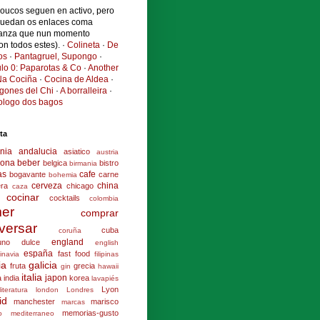
poucos seguen en activo, pero
quedan os enlaces coma
anza que nun momento
ron todos estes). ·
Colineta
·
De
os
·
Pantagruel, Supongo
·
ulo 0: Paparotas & Co
·
Another
a Cociña
·
Cocina de Aldea
·
ogones del Chi
·
A borralleira
·
cologo dos bagos
ta
nia
andalucia
asiatico
austria
lona
beber
belgica
bistro
birmania
as
cafe
bogavante
carne
bohemia
cerveza
china
era
chicago
caza
cocinar
cocktails
colombia
er
comprar
versar
cuba
coruña
england
uno
dulce
english
españa
fast food
inavia
filipinas
ia
galicia
fruta
grecia
gin
hawaii
italia
japon
a
india
korea
lavapiés
Lyon
literatura
london
Londres
id
manchester
marisco
marcas
memorias-gusto
o
mediterraneo