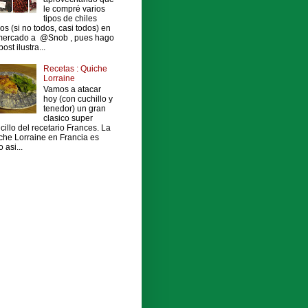
le compré varios
tipos de chiles
os (si no todos, casi todos) en
mercado a @Snob , pues hago
ost ilustra...
Recetas : Quiche
Lorraine
Vamos a atacar
hoy (con cuchillo y
tenedor) un gran
clasico super
cillo del recetario Frances. La
che Lorraine en Francia es
 asi...