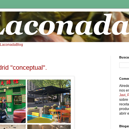
: LaconadaBlog
Buscar
id "conceptual".
Comen
Alred
nos e
Javi
,
sobre 
receta
produc
abrir e
Bloga