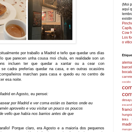
(Moi 
aquí 
lembr
existi
Pinch
Capít
Cow N
Los f
o viti
itualmente por traballo a Madrid e teño que quedar uns días
Etique
allo que parecen unha cousa moi chula, en realidade son un
alema
óns incluen ter que quedar a xantar ou a cear con
barce
 se cadra preferías quedar na casa, e en outras ocasións
bocat
ompañeiros marchan para casa e quedo eu no centro de
carret
er esa noite.
cocido
com
con
Madrid en Agosto, eu pensei
:
desay
pasear por Madrid e ver coma están os barrios onde eu
escand
tamén aproveito e vou visitar un pouco os poucos
franc
de vello que había nos barrios antes de que
hungri
links
madr
rallo! Porque claro, era Agosto e a maioría dos pequenos
maruje