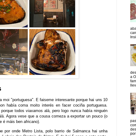
aba
car
Insi
des
a O
fam
lle
s
ma moi "portuguesa". E faiseme interesante porque hai uns 10
n había coma moito interés en facer cociña portuguesa.
porque todos viaxamos alá, pero logo nunca había ninguén
 alá. Agora vese que a cousa comeza a exportar un pouco (o
pas
que é máis ben africano).
com
des
ue por onde Metro Lista, polo barrio de Salmanca hai unha
por 