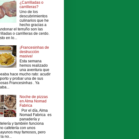
¿Carrilladas o
carrilleras?
Uno de los
descubrimientos
culinarios que he
hecho gracias a
ndonar el terruño son las
rilladas o carrilleras de cerdo.
sto en lo...
¡Francesinhas de
destrucción
masiva!
Esta semana
hemos realizado
una aventura que
eaba hace mucho rato: acudir
porto y probar una de sus
osas Francesinhas . Ya
vaba...
Noche de pizzas
en Alma Nomad
Fabrica
Por el día, Alma
Nomad Fabrica es
panadería y
telería y también funciona
o cafetería con unos
ayunos muy famosos, pero
la no...