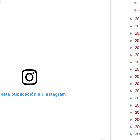
►
►
►
20
►
20
►
20
►
20
►
20
►
20
►
20
►
20
►
20
►
20
►
20
 esta publicación en Instagram
►
20
►
20
►
20
►
20
►
20
►
20