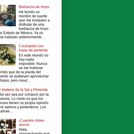
Barbacoa de Hoyo
He tenido un
montón de suerte
que me invitasen a
disfrutar de una
barbacoa de hoyo
el Estado de México. Ya os
ía hablado anteriormente...
Cocinando con
hojas de pimiento
En este mundo no
hay nada
imposible. Nunca
se me hubiese
rrido que de la planta del
iento se pudiesen aprovechar
 hojas, pero resul...
l misterio de la Sal y Pimienta
al vez sea por conducir por la
uierda. Lo cierto es que los
leses tienen su propia opinión
re saleros y pimenteros. Los
añole...
¡Cuantos chiles
secos!
Hala,
aprovechando que