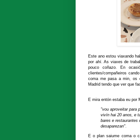
Este ano estou viaxando hab
por ahí. As viaxes de trab
pouco coñazo. En ocasi
clientes/compañeiros cando
coma me pasa a min, os c
Madrid tendo que ver que fac
E mira entón estaba eu por 
"vou aproveitar para 
vivín hai 20 anos, e 
bares e restaurantes 
desaparezan"
.
E o plan saiume coma o ca