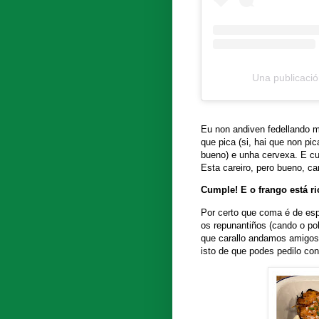
Una publicaci
Eu non andiven fedellando moi
que pica (si, hai que non pi
bueno) e unha cervexa. E cum
Esta careiro, pero bueno, ca
Cumple! E o frango está ric
Por certo que coma é de esp
os repunantiños (cando o po
que carallo andamos amigos! 
isto de que podes pedilo co