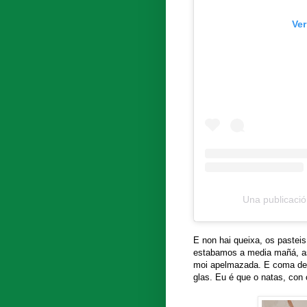
Ver
Una publicaci
E non hai queixa, os pasteis
estabamos a media mañá, as
moi apelmazada. E coma deta
glas. Eu é que o natas, con 