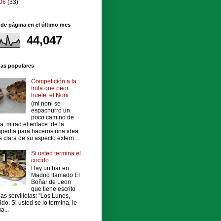
06
(33)
 de página en el último mes
44,047
das populares
Competición a la
fruta que peor
huele: el Noni
(mi noni se
espachurró un
poco camino de
a, mirad el enlace de la
ipedia para haceros una idea
 clara de su aspecto extern...
Si usted termina el
cocido....
Hay un bar en
Madrid llamado El
Boñar de Leon
que tiene escrito
las servilletas: "Los Lunes,
ido. Si usted se lo termina, le
a...