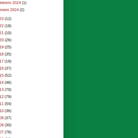
febrero 2024
(1)
enero 2024
(2)
23
(12)
22
(18)
21
(10)
20
(26)
19
(25)
18
(35)
17
(19)
16
(37)
15
(52)
14
(46)
13
(70)
12
(79)
11
(54)
10
(36)
09
(37)
08
(30)
07
(76)