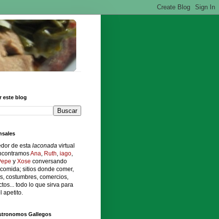
 este blog
sales
edor de esta
laconada
virtual
ncontramos
Ana
,
Ruth
,
iago
,
Pepe
y
Xose
conversando
comida; sitios donde comer,
s, costumbres, comercios,
tos... todo lo que sirva para
l apetito.
stronomos Gallegos