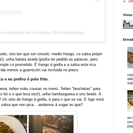
►
20
Vistas
ón compartida de Laconada (@laconadablog)
Entra
to, isto ten que ser sinxelo: medio frango, ca salsa piripiri
ca!), unha batata asada (podía ter pedido as patacas, pero
ple co prometido. É frango á grella e a salsa esta rica.
nda menos a guarnición vai incrluida no prezo.
cas
wik
o e eu prefiro ó polo frito.
más
erar, teñen máis cousas no menú. Teñen "brochetas" para
lo bó e o que leva oso!), unha hamburguesa e uns bowls. A
Un sitio de frango á grella, é para o que se vai. E logo está
n salsa que non pica... andamos á xogar ou que?
en 
coc
pag