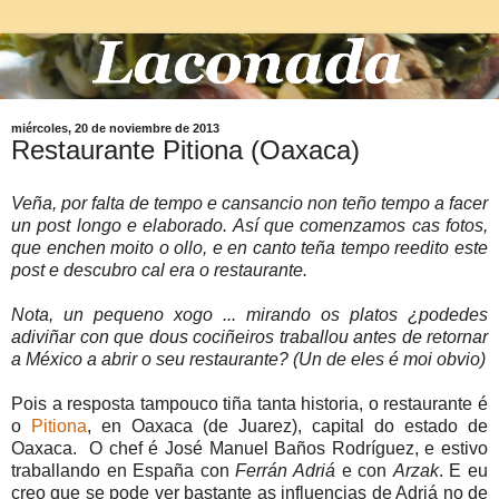
miércoles, 20 de noviembre de 2013
Restaurante Pitiona (Oaxaca)
Veña, por falta de tempo e cansancio non teño tempo a facer
un post longo e elaborado. Así que comenzamos cas fotos,
que enchen moito o ollo, e en canto teña tempo reedito este
post e descubro cal era o restaurante.
Nota, un pequeno xogo ... mirando os platos ¿podedes
adiviñar con que dous cociñeiros traballou antes de retornar
a México a abrir o seu restaurante? (Un de eles é moi obvio)
Pois a resposta tampouco tiña tanta historia, o restaurante é
o
Pitiona
, en Oaxaca (de Juarez), capital do estado de
Oaxaca. O chef é José Manuel Baños Rodríguez, e estivo
traballando en España con
Ferrán Adriá
e con
Arzak
. E eu
creo que se pode ver bastante as influencias de Adriá no de