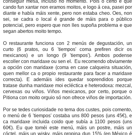
conseguir mesa, incluso no momento. Pois o certo é que
cando fun xantar non eramos moitos, e logo á cea, pasei por
diante e había máis xente, pero non estaba cheo. Oes, non
sei, se cadra o local é grande de máis para o público
potencial, pero espero que non lles supoña problema e que
segan abertos moito tempo.
O restaurante funciona con 2 menús de degustación, un
curto (6 pratos, ou 6 'tiempos' coma prefiren dicir os
mexicanos) e un longo (9 'tiempos'). Ambos podense
escoller con maridaxe ou sen el. Eu recomendo obviamente
a opción con maridaxe (coma en case calqueira situación,
quen mellor ca o propio restaurante para facer a maridaxe
correcta). E ademáis ides quedar soprendidos porque
tratase dunha maridaxe moi ecléctica e heterodoxa: mezcal,
cervexas ou viños. Viños mexicanos, por certo, porque o
Pitiona con moito orguio só non ofrece viños de importación.
Por se tedes curiosidade no tema dos custes, pois comento,
o menú de 6 'tiempos' costaba uns 800 pesos (uns 45€), e
ca maridaxe incluida coido que subía a 1100 pesos (uns
60€). Eu que toméi este menú, máis un postre, máis un
cóctel, máis un wisky, máis propina dun 15% (en México é