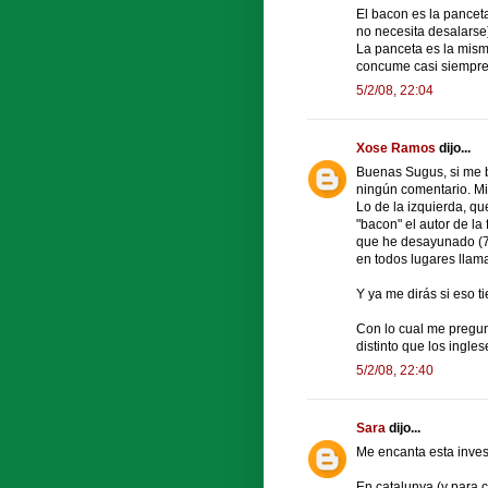
El bacon es la pancet
no necesita desalarse
La panceta es la mism
concume casi siempre
5/2/08, 22:04
Xose Ramos
dijo...
Buenas Sugus, si me ba
ningún comentario. Mir
Lo de la izquierda, qu
"bacon" el autor de la 
que he desayunado (7 
en todos lugares llam
Y ya me dirás si eso t
Con lo cual me pregu
distinto que los ingl
5/2/08, 22:40
Sara
dijo...
Me encanta esta inves
En catalunya (y para c