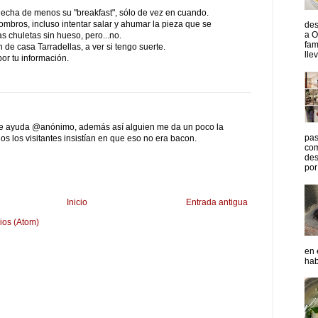
y echa de menos su "breakfast", sólo de vez en cuando.
bros, incluso intentar salar y ahumar la pieza que se
des
a O
s chuletas sin hueso, pero...no.
fam
de casa Tarradellas, a ver si tengo suerte.
lle
or tu información.
de ayuda @anónimo, además así alguien me da un poco la
pas
os los visitantes insistían en que eso no era bacon.
com
des
por 
Inicio
Entrada antigua
ios (Atom)
en 
hab