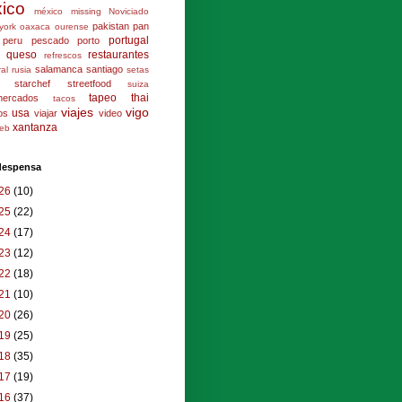
ico
méxico
missing
Noviciado
pakistan
pan
york
oaxaca
ourense
portugal
peru
pescado
porto
queso
restaurantes
refrescos
salamanca
santiago
ral
rusia
setas
starchef
streetfood
suiza
tapeo
thai
mercados
tacos
viajes
vigo
usa
los
viajar
video
xantanza
eb
 despensa
26
(10)
25
(22)
24
(17)
23
(12)
22
(18)
21
(10)
20
(26)
19
(25)
18
(35)
17
(19)
16
(37)