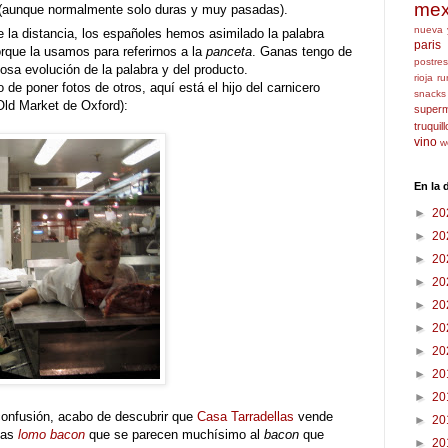
mex
 (aunque normalmente solo duras y muy pasadas).
nueva 
de la distancia, los españoles hemos asimilado la palabra
paris
rque la usamos para referirnos a la
panceta
. Ganas tengo de
postres
iosa evolución de la palabra y del producto.
rioja
ru
e poner fotos de otros, aquí está el hijo del carnicero
snacks
Old Market de Oxford):
super
truquil
vino
w
En la
►
20
►
20
►
20
►
20
►
20
►
20
►
20
►
20
►
20
confusión, acabo de descubrir que
Casa Tarradellas
vende
►
20
das
lomo bacon
que se parecen muchísimo al
bacon
que
►
20