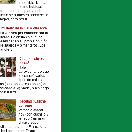
imposible. Nunca
se me hubiese
rrido que de la planta del
iento se pudiesen aprovechar
 hojas, pero resul...
l misterio de la Sal y Pimienta
al vez sea por conducir por la
uierda. Lo cierto es que los
leses tienen su propia opinión
re saleros y pimenteros. Los
añole...
¡Cuantos chiles
secos!
Hala,
aprovechando que
le compré varios
tipos de chiles
os (si no todos, casi todos) en
mercado a @Snob , pues hago
ost ilustra...
Recetas : Quiche
Lorraine
Vamos a atacar
hoy (con cuchillo y
tenedor) un gran
clasico super
cillo del recetario Frances. La
che Lorraine en Francia es