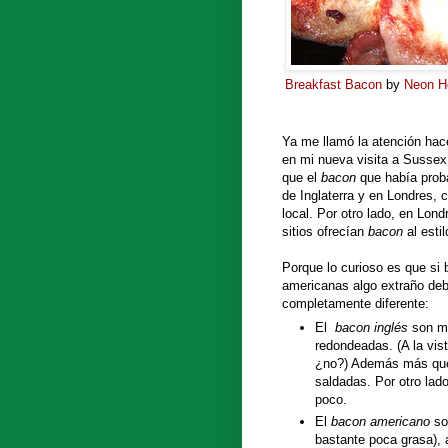
Breakfast Bacon
by
Neon H
Ya me llamó la atención ha
en mi nueva visita a Sussex
que el
bacon
que había proba
de Inglaterra y en Londres,
local. Por otro lado, en Lond
sitios ofrecían
bacon
al esti
Porque lo curioso es que si 
americanas algo extraño deb
completamente diferente:
El
bacon inglés
son má
redondeadas. (A la vis
¿no?) Además más que
saldadas. Por otro lad
poco.
El
bacon americano
son
bastante poca grasa),