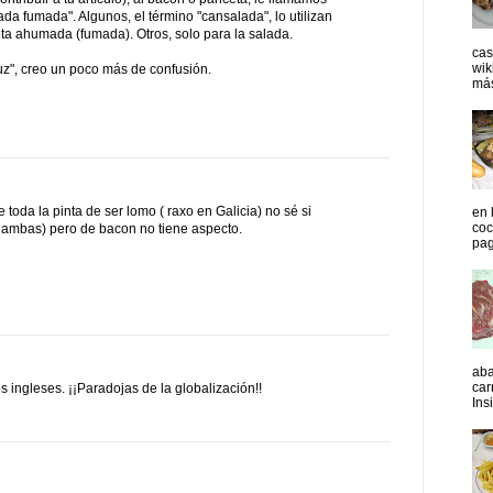
da fumada". Algunos, el término "cansalada", lo utilizan
ta ahumada (fumada). Otros, solo para la salada.
cas
wik
luz", creo un poco más de confusión.
más
ne toda la pinta de ser lomo ( raxo en Galicia) no sé si
en 
coc
 ambas) pero de bacon no tiene aspecto.
pag
aba
car
s ingleses. ¡¡Paradojas de la globalización!!
Insi