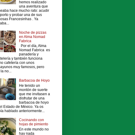
hemos realizado
una aventura que
eaba hace mucho rato: acudir
porto y probar una de sus
osas Francesinhas . Ya
vaba...
Noche de pizzas
en Alma Nomad
Fabrica
Por el día, Alma
Nomad Fabrica es
panadería y
telería y también funciona
o cafetería con unos
ayunos muy famosos, pero
la no...
Barbacoa de Hoyo
He tenido un
montón de suerte
que me invitasen a
disfrutar de una
barbacoa de hoyo
el Estado de México. Ya os
ía hablado anteriormente...
Cocinando con
hojas de pimiento
En este mundo no
hay nada