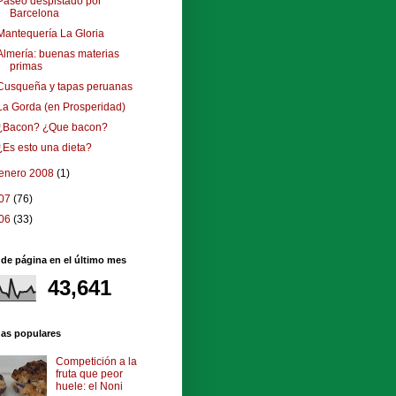
Paseo despistado por
Barcelona
Mantequería La Gloria
Almería: buenas materias
primas
Cusqueña y tapas peruanas
La Gorda (en Prosperidad)
¿Bacon? ¿Que bacon?
¿Es esto una dieta?
enero 2008
(1)
07
(76)
06
(33)
 de página en el último mes
43,641
das populares
Competición a la
fruta que peor
huele: el Noni