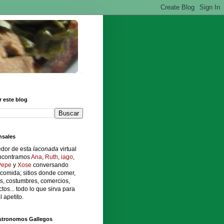
 este blog
sales
edor de esta
laconada
virtual
ncontramos
Ana
,
Ruth
,
iago
,
Pepe
y
Xose
conversando
comida; sitios donde comer,
s, costumbres, comercios,
tos... todo lo que sirva para
l apetito.
stronomos Gallegos