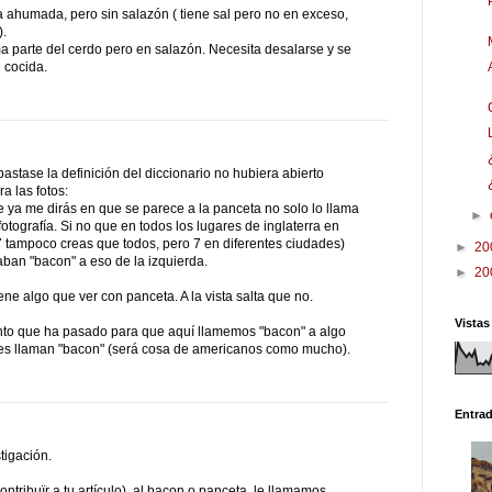
a ahumada, pero sin salazón ( tiene sal pero no en exceso,
).
a parte del cerdo pero en salazón. Necesita desalarse y se
 cocida.
stase la definición del diccionario no hubiera abierto
a las fotos:
e ya me dirás en que se parece a la panceta no solo lo llama
►
fotografía. Si no que en todos los lugares de inglaterra en
tampoco creas que todos, pero 7 en diferentes ciudades)
►
20
aban "bacon" a eso de la izquierda.
►
20
iene algo que ver con panceta. A la vista salta que no.
Vistas
nto que ha pasado para que aquí llamemos "bacon" a algo
eses llaman "bacon" (será cosa de americanos como mucho).
Entra
tigación.
ontribuïr a tu artículo), al bacon o panceta, le llamamos