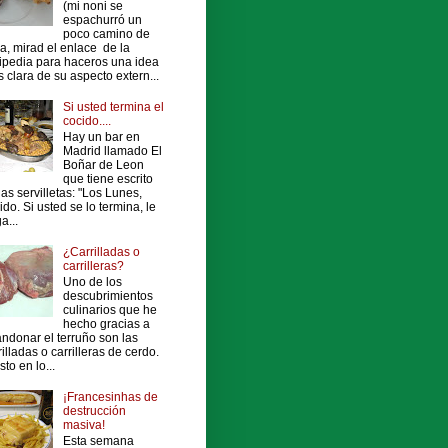
(mi noni se
espachurró un
poco camino de
a, mirad el enlace de la
ipedia para haceros una idea
 clara de su aspecto extern...
Si usted termina el
cocido....
Hay un bar en
Madrid llamado El
Boñar de Leon
que tiene escrito
las servilletas: "Los Lunes,
ido. Si usted se lo termina, le
a...
¿Carrilladas o
carrilleras?
Uno de los
descubrimientos
culinarios que he
hecho gracias a
ndonar el terruño son las
rilladas o carrilleras de cerdo.
sto en lo...
¡Francesinhas de
destrucción
masiva!
Esta semana