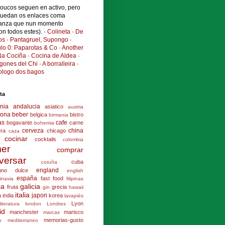
poucos seguen en activo, pero
quedan os enlaces coma
anza que nun momento
ron todos estes). ·
Colineta
·
De
os
·
Pantagruel, Supongo
·
ulo 0: Paparotas & Co
·
Another
a Cociña
·
Cocina de Aldea
·
ogones del Chi
·
A borralleira
·
cologo dos bagos
ta
nia
andalucia
asiatico
austria
lona
beber
belgica
bistro
birmania
as
cafe
bogavante
carne
bohemia
cerveza
china
era
chicago
caza
cocinar
cocktails
colombia
er
comprar
versar
cuba
coruña
england
uno
dulce
english
españa
fast food
inavia
filipinas
ia
galicia
fruta
grecia
gin
hawaii
italia
japon
a
india
korea
lavapiés
Lyon
literatura
london
Londres
id
manchester
marisco
marcas
memorias-gusto
o
mediterraneo