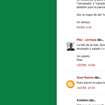
"cansalada" o "cansala
también para la pance
Ala, en lugar de dar "
Un abrazo,
9/2/08, 0:30
Pilar - Lechuza
dijo...
La foto de la izda. tie
ahumado o salado ( o
Un saludo
Pilar
14/2/08, 13:08
Xose Ramos
dijo...
Pues
bacon
es para lo
15/2/08, 16:54
Anónimo dijo...