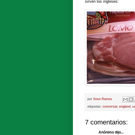
sirven los ingleses:
por
Xose Ramos
etiquetas:
conversar
,
england
,
u
7 comentarios:
Anónimo dijo...