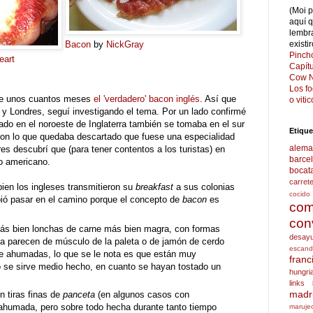
(Moi 
aquí 
lembr
Bacon
by
NickGray
existi
Pinch
eart
Capít
Cow N
Los f
ce unos cuantos meses
el 'verdadero' bacon inglés
. Así que
o viti
 y Londres, seguí investigando el tema. Por un lado confirmé
do en el noroeste de Inglaterra también se tomaba en el sur
Etique
 con lo que quedaba descartado que fuese una especialidad
alema
res descubrí que (para tener contentos a los turistas) en
barce
lo americano.
bocat
carret
bien los ingleses transmitieron su
breakfast
a sus colonias
cocido
ió pasar en el camino porque el concepto de
bacon
es
com
con
s bien lonchas de carne más bien magra, con formas
desay
ta parecen de músculo de la paleta o de jamón de cerdo
escand
 ahumadas, lo que se le nota es que están muy
franc
o se sirve medio hecho, en cuanto se hayan tostado un
hungri
links
madr
 tiras finas de
panceta
(en algunos casos con
 ahumada, pero sobre todo hecha durante tanto tiempo
maruje