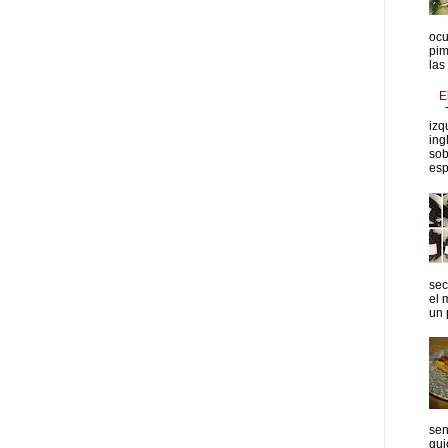
ocu
pim
las
E
T
izq
ing
sob
esp
sec
el 
un p
sen
qui