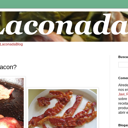
: LaconadaBlog
Buscar
acon?
Comen
Alred
nos e
Javi
,
sobre 
receta
produc
abrir e
Bloga