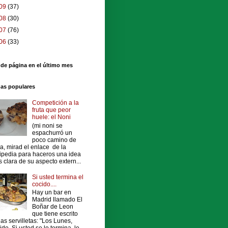
09
(37)
08
(30)
07
(76)
06
(33)
 de página en el último mes
das populares
Competición a la
fruta que peor
huele: el Noni
(mi noni se
espachurró un
poco camino de
a, mirad el enlace de la
ipedia para haceros una idea
 clara de su aspecto extern...
Si usted termina el
cocido....
Hay un bar en
Madrid llamado El
Boñar de Leon
que tiene escrito
las servilletas: "Los Lunes,
ido. Si usted se lo termina, le