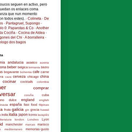
poucos seguen en activo, pero
quedan os enlaces coma
anza que nun momento
ron todos estes). ·
Colineta
·
De
os
·
Pantagruel, Supongo
·
ulo 0: Paparotas & Co
·
Another
a Cociña
·
Cocina de Aldea
·
ogones del Chi
·
A borralleira
·
cologo dos bagos
ta
nia
andalucia
asiatico
austria
lona
beber
belgica
bistro
birmania
as
cafe
bogavante
carne
bohemia
cerveza
china
era
chicago
caza
cocinar
cocktails
colombia
er
comprar
versar
cuba
coruña
england
uno
dulce
english
españa
fast food
inavia
filipinas
ia
galicia
fruta
grecia
gin
hawaii
italia
japon
a
india
korea
lavapiés
Lyon
literatura
london
Londres
id
manchester
marisco
marcas
memorias-gusto
o
mediterraneo