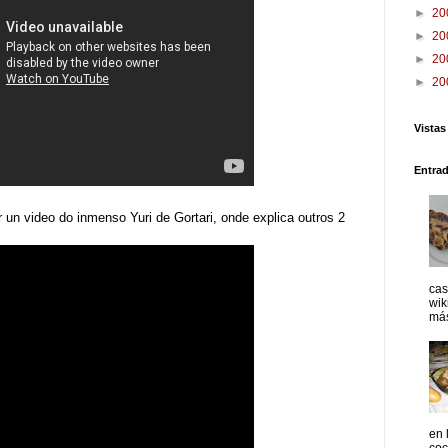
►
20
►
20
►
20
►
20
Vistas
Entra
 un video do inmenso Yuri de Gortari, onde explica outros 2
cas
wik
más
en 
coc