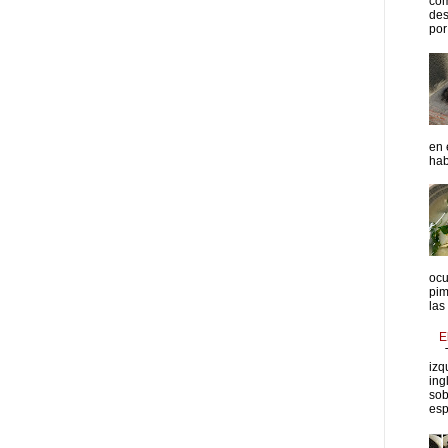
com
des
por 
en 
hab
ocu
pim
las
E
T
izq
ing
sob
esp