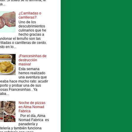
a...
¿Carrilladas o
carrilleras?
Uno de los
descubrimientos
culinarios que he
hecho gracias a
ndonar el terruño son las
rilladas o carrilleras de cerdo.
sto en lo...
¡Francesinhas de
destrucción
masiva!
Esta semana
hemos realizado
una aventura que
eaba hace mucho rato: acudir
porto y probar una de sus
osas Francesinhas . Ya
vaba...
Noche de pizzas
en Alma Nomad
Fabrica
Por el día, Alma
Nomad Fabrica es
panadería y
telería y también funciona