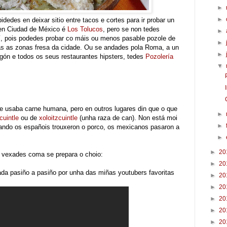
►
►
dedes en deixar sitio entre tacos e cortes para ir probar un
 en Ciudad de México é
Los Tolucos
, pero se non tedes
►
í, pois podedes probar co máis ou menos pasable pozole de
►
as as zonas fresa da cidade. Ou se andades pola Roma, a un
►
gón e todos os seus restaurantes hipsters, tedes
Pozolería
▼
 usaba carne humana, pero en outros lugares din que o que
►
cuintle
ou de
xoloitzcuintle
(unha raza de can). Non está moi
►
cando os españois trouxeron o porco, os mexicanos pasaron a
►
►
20
e vexades coma se prepara o choio:
►
20
ada pasiño a pasiño por unha das miñas youtubers favoritas
►
20
►
20
►
20
►
20
►
20