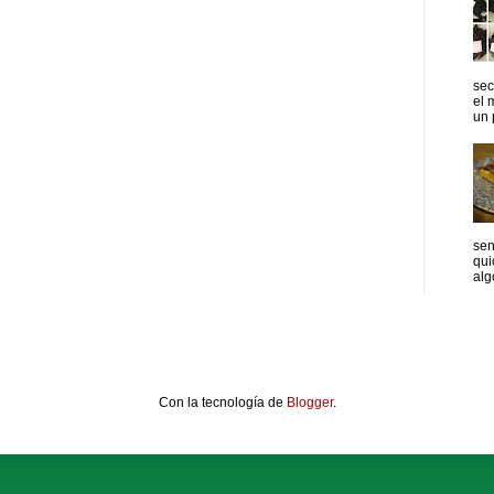
sec
el 
un p
sen
qui
algo
Con la tecnología de
Blogger
.