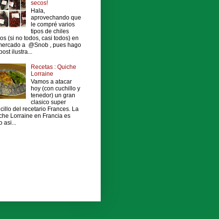
secos!
Hala,
aprovechando que
le compré varios
tipos de chiles
os (si no todos, casi todos) en
mercado a @Snob , pues hago
ost ilustra...
Recetas : Quiche
Lorraine
Vamos a atacar
hoy (con cuchillo y
tenedor) un gran
clasico super
cillo del recetario Frances. La
che Lorraine en Francia es
 asi...