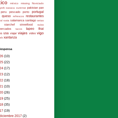
ico
méxico
missing
Noviciado
pakistan
pan
york
oaxaca
ourense
portugal
peru
pescado
porto
queso
restaurantes
refrescos
salamanca
santiago
ral
rusia
setas
starchef
streetfood
suiza
tapeo
thai
mercados
tacos
viajes
vigo
usa
los
viajar
video
xantanza
eb
 despensa
26
(10)
25
(22)
24
(17)
23
(12)
22
(18)
21
(10)
20
(26)
19
(25)
18
(35)
17
(19)
diciembre 2017
(2)