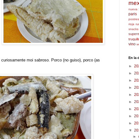
mex
nueva 
paris
postres
rioja
ru
snacks
super
truquil
vino
w
En la
o curiosamente moi sabroso. Porco (no guiso), porco (as
►
20
►
20
►
20
►
20
►
20
►
20
►
20
►
20
►
20
▼
20
►