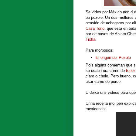
Se vides por México non dubi
bó pozole. Un dos mellores
ocasión de achegaros por al
Casa Toño
, que está en tod
par de pasos de Alvaro Obre
Tixtla
.
Para morbosos:
El origen del Pozole
Pois algúns comentan que se
se usaba era carne de
tepez
claro o choio. Pero bueno, 
usar carne de porco.
E deixo uns videos para qu
Unha receita moi ben explic
mexicanas: