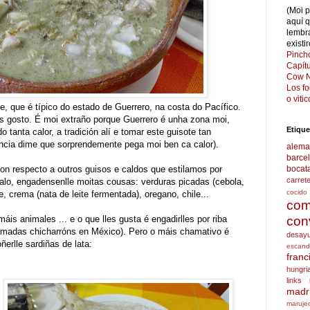
(Moi 
aquí 
lembr
existi
Pinch
Capít
Cow N
Los f
o viti
, que é típico do estado de Guerrero, na costa do Pacífico.
is gosto. É moi extraño porque Guerrero é unha zona moi,
Etique
o tanta calor, a tradición alí e tomar este guisote tan
ncia dime que sorprendemente pega moi ben ca calor).
alema
barce
con respecto a outros guisos e caldos que estilamos por
bocat
carret
alo, engadensenlle moitas cousas: verduras picadas (cebola,
cocido
, crema (nata de leite fermentada), oregano, chile...
com
áis animales ... e o que lles gusta é engadirlles por riba
con
hamadas chicharróns en México). Pero o máis chamativo é
desay
ñerlle sardiñas de lata:
escand
franc
hungri
links
madr
maruje