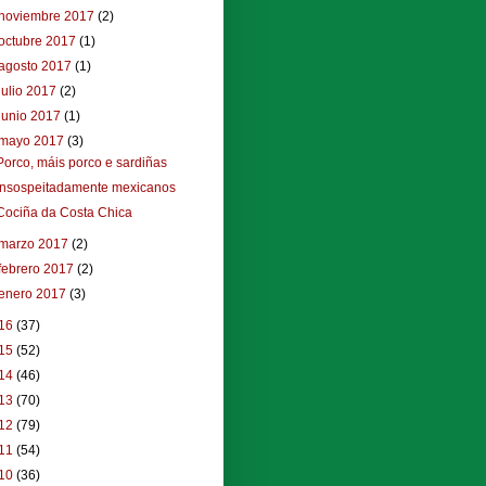
noviembre 2017
(2)
octubre 2017
(1)
agosto 2017
(1)
julio 2017
(2)
junio 2017
(1)
mayo 2017
(3)
Porco, máis porco e sardiñas
Insospeitadamente mexicanos
Cociña da Costa Chica
marzo 2017
(2)
febrero 2017
(2)
enero 2017
(3)
16
(37)
15
(52)
14
(46)
13
(70)
12
(79)
11
(54)
10
(36)