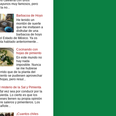
o cafetería con unos
ayunos muy famosos, pero
la no...
Barbacoa de Hoyo
He tenido un
montón de suerte
que me invitasen a
disfrutar de una
barbacoa de hoyo
el Estado de México. Ya os
ía hablado anteriormente...
Cocinando con
hojas de pimiento
En este mundo no
hay nada
imposible. Nunca
se me hubiese
rrido que de la planta del
iento se pudiesen aprovechar
 hojas, pero resul...
l misterio de la Sal y Pimienta
al vez sea por conducir por la
uierda. Lo cierto es que los
leses tienen su propia opinión
re saleros y pimenteros. Los
añole...
¡Cuantos chiles