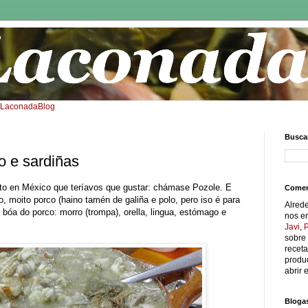
: LaconadaBlog
Buscar
o e sardiñas
ato en México que teríavos que gustar: chámase Pozole. E
Comen
, moito porco (haino tamén de galiña e polo, pero iso é para
Alred
ne bóa do porco: morro (trompa), orella, lingua, estómago e
nos e
Javi
,
sobre 
receta
produc
abrir e
Bloga