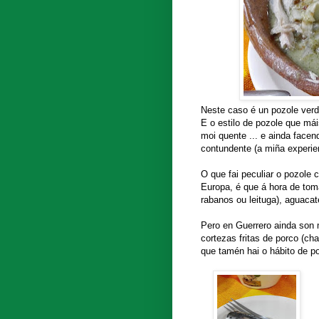
Neste caso é un pozole verde
E o estilo de pozole que má
moi quente ... e ainda facend
contundente (a miña experie
O que fai peculiar o pozole 
Europa, é que á hora de tom
rabanos ou leituga), aguacate
Pero en Guerrero ainda son m
cortezas fritas de porco (c
que tamén hai o hábito de po