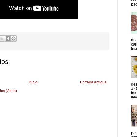
pag
aba
car
Insi
ios:
Inicio
Entrada antigua
des
a O
ios (Atom)
fam
lle
pas