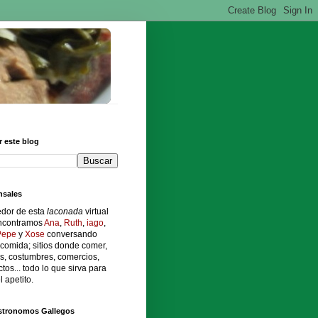
 este blog
sales
edor de esta
laconada
virtual
ncontramos
Ana
,
Ruth
,
iago
,
Pepe
y
Xose
conversando
comida; sitios donde comer,
s, costumbres, comercios,
tos... todo lo que sirva para
l apetito.
stronomos Gallegos