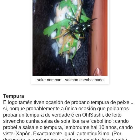
sake namban - salmón escabechado
Tempura
E logo tamén tiven ocasión de probar o tempura de peixe...
si, porque probablemente a única ocasión que poidamos
probar un tempura de verdade é en Oh!Sushi, de feito
sirvencho cunha salsa de soia lixeira e 'cebollino': cando
probei a salsa e o tempura, lembroume hai 10 anos, cando
vistei Xapón. Exactamente igual, autentiquísimo. (Por
desgracia, e aquí voume enfadar un mundo, fixose unha