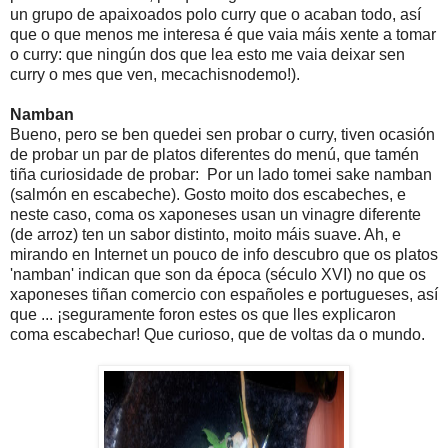
un grupo de apaixoados polo curry que o acaban todo, así
que o que menos me interesa é que vaia máis xente a tomar
o curry: que ningún dos que lea esto me vaia deixar sen
curry o mes que ven, mecachisnodemo!).
Namban
Bueno, pero se ben quedei sen probar o curry, tiven ocasión
de probar un par de platos diferentes do menú, que tamén
tiña curiosidade de probar: Por un lado tomei sake namban
(salmón en escabeche). Gosto moito dos escabeches, e
neste caso, coma os xaponeses usan un vinagre diferente
(de arroz) ten un sabor distinto, moito máis suave. Ah, e
mirando en Internet un pouco de info descubro que os platos
'namban' indican que son da época (século XVI) no que os
xaponeses tiñan comercio con españoles e portugueses, así
que ... ¡seguramente foron estes os que lles explicaron
coma escabechar! Que curioso, que de voltas da o mundo.