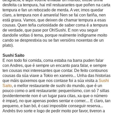
desfeita ca tempura, hai mil restuarantes que poñen na carta
tempura e fan un rebozado de merda. A ver, imos quedar
claro, a tempura non é amarela! Nen se fai con fariña, nen
está graxa. Vamos, que deixen de chamar tempura a esas
cousas. Quen teña curiosidade de saber coma é a tempura
de verdade, que pase por Oh!Sushi. E non vou seguir
dandolle voltas ó tema, porque realmente indigname moito
cando se desprestixia ou se fan versións noxentas de un
plato).
Sushi Saito
E non todo foi comida, coma estaba na barra puden falar
con Andres, que é sempre un encanto para falar, e sempre
ten cousas moi interesantes que contar. De feito contounos
cousas da súa viaxe a Tokio en xaneiro... Unha das historias
que máis quixemos que nos contase foi a súa visita a
Sushi
Saito
, o mellor restaurante de sushi do mundo, que é un
pouco como o anti restaurante: pequenísimo, con só 7 sillas
(evidentemente non é un lugar para citas, xa que o número
é impar), no que apenas podes sentar e comer.... E claro, tan
pequeno, e ban bó, é casi imposible conseguir reserva...
Andrés tivo sorte e logo de pedir moito por favor, tiveron a