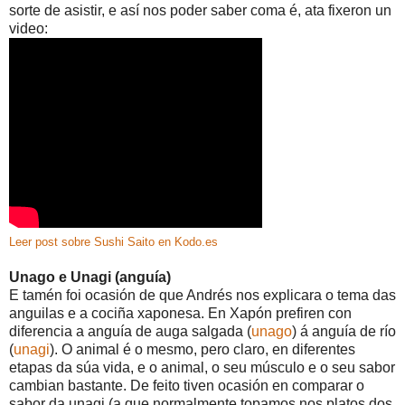
sorte de asistir, e así nos poder saber coma é, ata fixeron un
video:
Leer post sobre Sushi Saito en Kodo.es
Unago e Unagi (anguía)
E tamén foi ocasión de que Andrés nos explicara o tema das
anguilas e a cociña xaponesa. En Xapón prefiren con
diferencia a anguía de auga salgada (
unago
) á anguía de río
(
unagi
). O animal é o mesmo, pero claro, en diferentes
etapas da súa vida, e o animal, o seu músculo e o seu sabor
cambian bastante. De feito tiven ocasión en comparar o
sabor da unagi (a que normalmente topamos nos platos dos