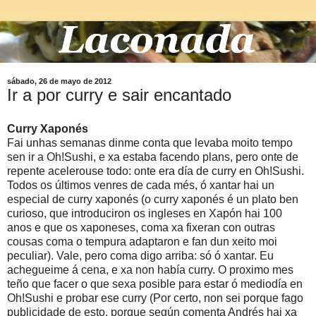
sábado, 26 de mayo de 2012
Ir a por curry e sair encantado
Curry Xaponés
Fai unhas semanas dinme conta que levaba moito tempo
sen ir a Oh!Sushi, e xa estaba facendo plans, pero onte de
repente acelerouse todo: onte era día de curry en Oh!Sushi.
Todos os últimos venres de cada més, ó xantar hai un
especial de curry xaponés (o curry xaponés é un plato ben
curioso, que introduciron os ingleses en Xapón hai 100
anos e que os xaponeses, coma xa fixeran con outras
cousas coma o tempura adaptaron e fan dun xeito moi
peculiar). Vale, pero coma digo arriba: só ó xantar. Eu
achegueime á cena, e xa non había curry. O proximo mes
teño que facer o que sexa posible para estar ó mediodía en
Oh!Sushi e probar ese curry (Por certo, non sei porque fago
publicidade de esto, porque según comenta Andrés hai xa