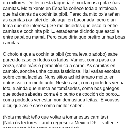
ou millores. De feito esta taquería é moi famosa pola súas
carnitas. Moita xente en España coñece toda a mitoloxía
que hai detrás da cochinita pibil. Parecida mitoloxía teñen
as carnitas (xa falei de isto aquí en Laconada, pero é un
tema que me interesa). Se me diciedes que escolla entre
carnitas e cochinita pibil... estadesme dicindo que escolla
entre papá ou mamá. Pero case diría que prefiro unhas bóas
carnitas.
O choio é que a cochinita pibil (coma leva o adobo) sabe
parecido case en todos os lados. Vamos, coma pasa ca
zorza, sabe máis ó pementón ca a carne. As carnitas en
cambio, sonche unha cousa fastidiosa. Hai varias escolas
sobre coma facelas. Nuns sitios achichárrano moito, en
outros vai con moito unto. Neste caso, coma podedes ver na
foto, e ainda que nunca as tomásedes, coma bos galegos
que sodes sabedes coma é o punto de cocción do porco...
coma podedes ver estan non demasiada feitas. E vouvos
dicir, que así é case coma mellor saben.
(Nota mental: teño que voltar a tomar estas carnitas)
(Nota ós lectores: cando regresei a Mexico DF ... voltei, e