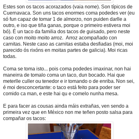
Estes son os tacos acorazados (vaia nome). Son típicos de
Cuernavaca. Son uns tacos enormes coma podedes ver (eu
só fun capaz de tomar 1 de almorzo, non puiden darlle a
outro, e iso que tiña ganas, porque o primeiro estivera moi
bó). É un taco da familia dos tacos de guisado, pero neste
caso con moito moito arroz. Arroz acompañado con
carnitas. Neste caso as carnitas estaba desfiadas (moi, moi
parecido ós rixóns en moitas partes de galicia). Moi ricas
todas.
Coma se toma isto... pois coma podedes imaxinar, non hai
maneirra de tomalo coma un taco, dun bocado. Hai que
meterlle culler ou tenedor e ir tomando o de enriba. Non sei,
é moi desconcertante: o taco está feito para poder ser
comido ca man, e este hai qu e comelo nunha mesa.
E para facer as cousas ainda máis extrañas, ven sendo a
primeira vez que en México non me teñen posto salsa para
compañar os tacos: