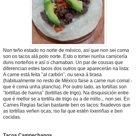
Non teño estado no norte de méxico, así que non sei coma
son os tacos alá polo norte. Esto o tomei nunha carnicería
duns norteños e así o chamaban. Un par de cousas que
diferencian estes tacos dos outros que aparecerán na lista:
A carne está feita "al carbón", ou sexa á brasa
(habitualmente no resto de México faise a carne nun comal -
que é coma unha plancha). Por outro lado, as tortillas son
"tortillas de harina" (tortillas de trigo). Na disquisición entre
que é mellor se a tortilla de trigo ou a de millo... non sei. En
Carnes Regias facían bastante ben os tacos: fixadevos que
as tortillas veñen ocas, iso fai que estén lixeiriñas e ben
cocidas.
Tacos Campechanos