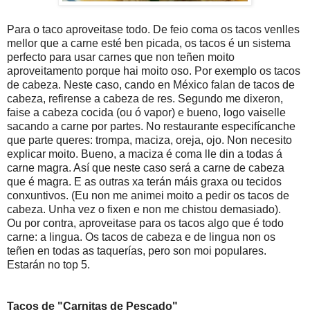
Para o taco aproveitase todo. De feio coma os tacos venlles
mellor que a carne esté ben picada, os tacos é un sistema
perfecto para usar carnes que non teñen moito
aproveitamento porque hai moito oso. Por exemplo os tacos
de cabeza. Neste caso, cando en México falan de tacos de
cabeza, refirense a cabeza de res. Segundo me dixeron,
faise a cabeza cocida (ou ó vapor) e bueno, logo vaiselle
sacando a carne por partes. No restaurante especifícanche
que parte queres: trompa, maciza, oreja, ojo. Non necesito
explicar moito. Bueno, a maciza é coma lle din a todas á
carne magra. Así que neste caso será a carne de cabeza
que é magra. E as outras xa terán máis graxa ou tecidos
conxuntivos. (Eu non me animei moito a pedir os tacos de
cabeza. Unha vez o fixen e non me chistou demasiado).
Ou por contra, aproveitase para os tacos algo que é todo
carne: a lingua. Os tacos de cabeza e de lingua non os
teñen en todas as taquerías, pero son moi populares.
Estarán no top 5.
Tacos de "Carnitas de Pescado"