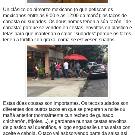
Un clásico do almorzo mexicano (o que petiscan os
mexicanos entre as 9:00 e as 12:00 da mañá): os tacos de
canasta ou sudados. Os dous nomes teñen a súa razón: "de
canasta" porque se venden en cestas, envoltos en plastico e
telas para que manteñan o calor. "sudados" porque os tacos
teñen a tortilla con graxa, coma se estivesen suados.
Estas dúas cousas son importantes. Os tacos sudados son
diferentes dos outros tacos en que se preparan a noite ou
mañá anterior (normalmente cun recheo de guisado:
chicharrón, frijoles,...), e gardanse nunhas cestas envoltos
de plastico así quentiños, e logo engadeslle unha salsa con
aceite e cebola. O taco vai asbsorvendo parte da salsa así