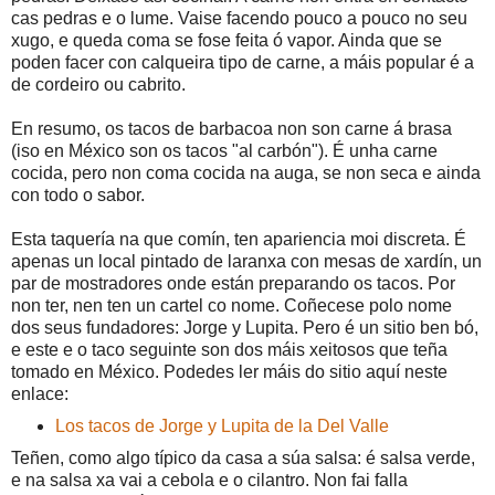
cas pedras e o lume. Vaise facendo pouco a pouco no seu
xugo, e queda coma se fose feita ó vapor. Ainda que se
poden facer con calqueira tipo de carne, a máis popular é a
de cordeiro ou cabrito.
En resumo, os tacos de barbacoa non son carne á brasa
(iso en México son os tacos "al carbón"). É unha carne
cocida, pero non coma cocida na auga, se non seca e ainda
con todo o sabor.
Esta taquería na que comín, ten apariencia moi discreta. É
apenas un local pintado de laranxa con mesas de xardín, un
par de mostradores onde están preparando os tacos. Por
non ter, nen ten un cartel co nome. Coñecese polo nome
dos seus fundadores: Jorge y Lupita. Pero é un sitio ben bó,
e este e o taco seguinte son dos máis xeitosos que teña
tomado en México. Podedes ler máis do sitio aquí neste
enlace:
Los tacos de Jorge y Lupita de la Del Valle
Teñen, como algo típico da casa a súa salsa: é salsa verde,
e na salsa xa vai a cebola e o cilantro. Non fai falla