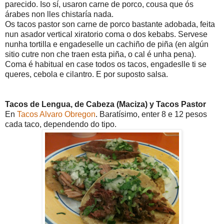
parecido. Iso sí, usaron carne de porco, cousa que ós
árabes non lles chistaría nada.
Os tacos pastor son carne de porco bastante adobada, feita
nun asador vertical xiratorio coma o dos kebabs. Servese
nunha tortilla e engadeselle un cachiño de piña (en algún
sitio cutre non che traen esta piña, o cal é unha pena).
Coma é habitual en case todos os tacos, engadeslle ti se
queres, cebola e cilantro. E por suposto salsa.
Tacos de Lengua, de Cabeza (Maciza) y Tacos Pastor
En
Tacos Alvaro Obregon
. Baratísimo, enter 8 e 12 pesos
cada taco, dependendo do tipo.