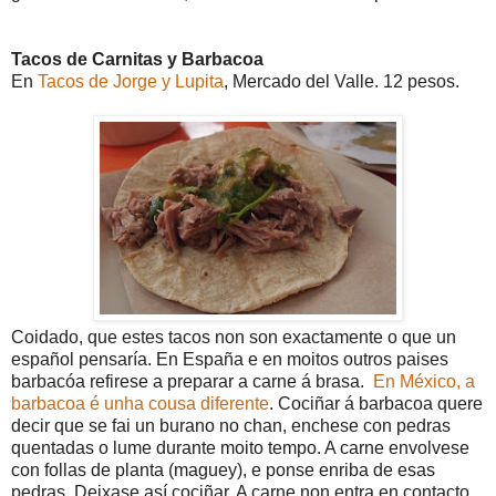
Tacos de Carnitas y Barbacoa
En
Tacos de Jorge y Lupita
, Mercado del Valle. 12 pesos.
Coidado, que estes tacos non son exactamente o que un
español pensaría. En España e en moitos outros paises
barbacóa refirese a preparar a carne á brasa.
En México, a
barbacoa é unha cousa diferente
. Cociñar á barbacoa quere
decir que se fai un burano no chan, enchese con pedras
quentadas o lume durante moito tempo. A carne envolvese
con follas de planta (maguey), e ponse enriba de esas
pedras. Deixase así cociñar. A carne non entra en contacto