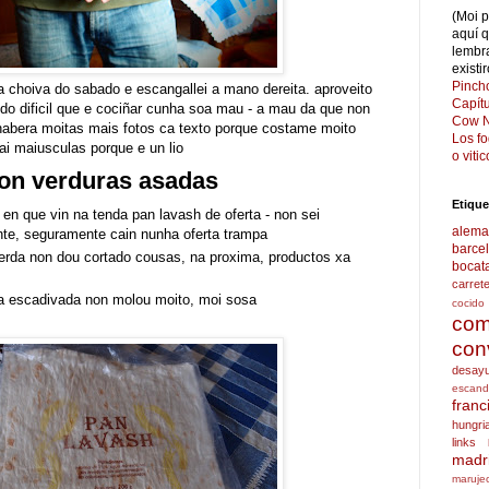
(Moi 
aquí 
lembr
existi
Pinch
a choiva do sabado e escangallei a mano dereita. aproveito
Capít
 do dificil que e cociñar cunha soa mau - a mau da que non
Cow N
 habera moitas mais fotos ca texto porque costame moito
Los f
ai maiusculas porque e un lio
o viti
con verduras asadas
Etique
en que vin na tenda pan lavash de oferta - non sei
alema
te, seguramente cain nunha oferta trampa
barce
erda non dou cortado cousas, na proxima, productos xa
bocat
carret
 a escadivada non molou moito, moi sosa
cocido
com
con
desay
escand
franc
hungri
links
madr
maruje