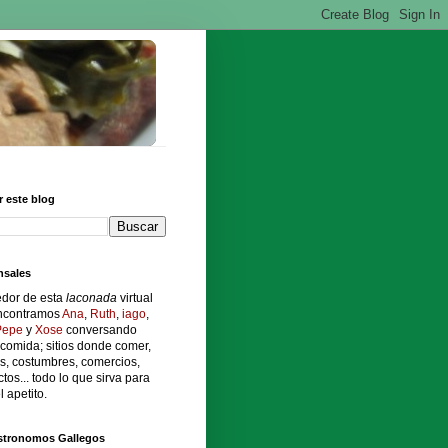
 este blog
sales
edor de esta
laconada
virtual
ncontramos
Ana
,
Ruth
,
iago
,
Pepe
y
Xose
conversando
comida; sitios donde comer,
s, costumbres, comercios,
tos... todo lo que sirva para
l apetito.
stronomos Gallegos