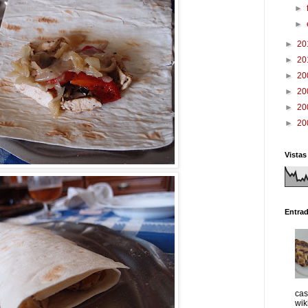
►
►
►
20
►
20
►
20
►
20
►
20
►
20
Vistas
Entra
cas
wik