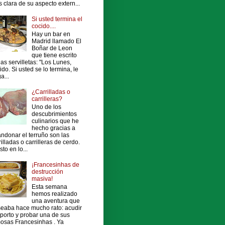
 clara de su aspecto extern...
Si usted termina el
cocido....
Hay un bar en
Madrid llamado El
Boñar de Leon
que tiene escrito
las servilletas: "Los Lunes,
ido. Si usted se lo termina, le
a...
¿Carrilladas o
carrilleras?
Uno de los
descubrimientos
culinarios que he
hecho gracias a
ndonar el terruño son las
rilladas o carrilleras de cerdo.
sto en lo...
¡Francesinhas de
destrucción
masiva!
Esta semana
hemos realizado
una aventura que
eaba hace mucho rato: acudir
porto y probar una de sus
osas Francesinhas . Ya