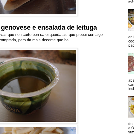
más
 genovese e ensalada de leituga
vas que non corto ben ca esquerda asi que probei con algo
en 
 comprada, pero da mais decente que hai
coc
pag
aba
car
Insi
des
a O
fam