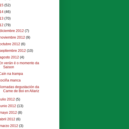
15
(52)
14
(46)
13
(70)
12
(79)
diciembre 2012
(7)
noviembre 2012
(9)
octubre 2012
(6)
septiembre 2012
(10)
agosto 2012
(4)
En verán é o momento da
Saison
Caín na trampa
cociña manca
Xornadas degustación da
Carne de Boi en Allariz
julio 2012
(5)
junio 2012
(13)
mayo 2012
(8)
abril 2012
(6)
marzo 2012
(3)