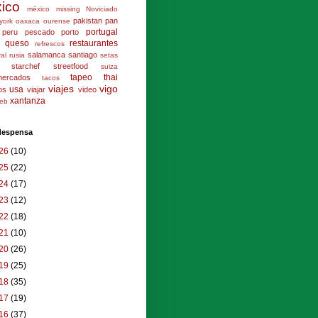
ico
méxico
missing
Noviciado
pakistan
pan
york
oaxaca
ourense
portugal
peru
pescado
porto
queso
restaurantes
refrescos
salamanca
santiago
ral
rusia
setas
starchef
streetfood
suiza
tapeo
thai
mercados
tacos
viajes
vigo
usa
los
viajar
video
xantanza
eb
 despensa
26
(10)
25
(22)
24
(17)
23
(12)
22
(18)
21
(10)
20
(26)
19
(25)
18
(35)
17
(19)
16
(37)