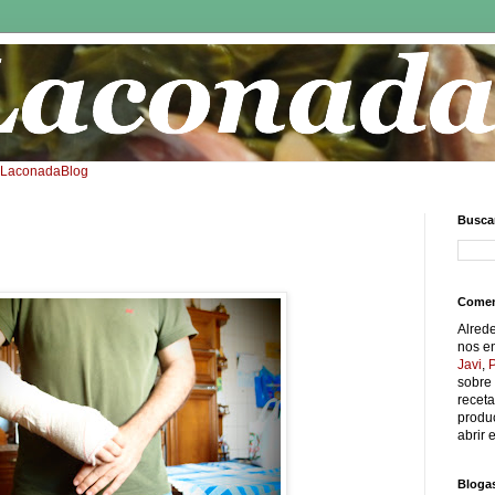
: LaconadaBlog
Buscar
Comen
Alred
nos e
Javi
,
sobre 
receta
produc
abrir e
Bloga