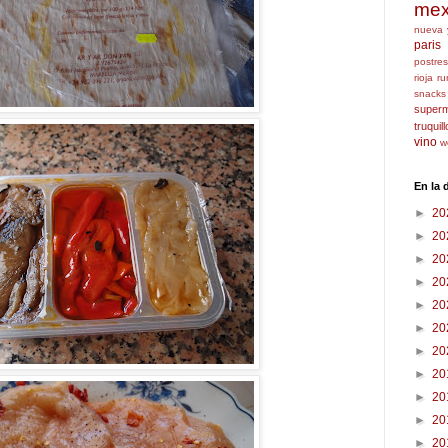
mex
nueva 
paris
postres
rioja
ru
snacks
super
truquil
vino
w
En la
►
20
►
20
►
20
►
20
►
20
►
20
►
20
►
20
►
20
►
20
►
20