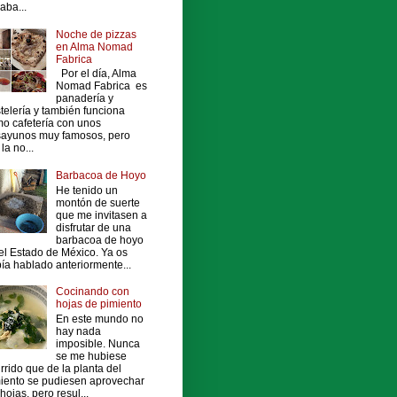
vaba...
Noche de pizzas
en Alma Nomad
Fabrica
Por el día, Alma
Nomad Fabrica es
panadería y
telería y también funciona
o cafetería con unos
ayunos muy famosos, pero
la no...
Barbacoa de Hoyo
He tenido un
montón de suerte
que me invitasen a
disfrutar de una
barbacoa de hoyo
el Estado de México. Ya os
ía hablado anteriormente...
Cocinando con
hojas de pimiento
En este mundo no
hay nada
imposible. Nunca
se me hubiese
rrido que de la planta del
iento se pudiesen aprovechar
 hojas, pero resul...