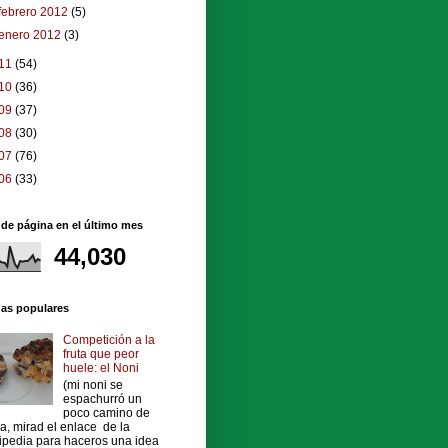
febrero 2012
(5)
enero 2012
(3)
11
(54)
10
(36)
09
(37)
08
(30)
07
(76)
06
(33)
 de página en el último mes
44,030
das populares
Competición a la
fruta que peor
huele: el Noni
(mi noni se
espachurró un
poco camino de
a, mirad el enlace de la
ipedia para haceros una idea