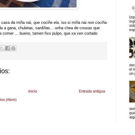
E
T
izq
ing
a casa da miña nai, que cociñe ela. iso si miña nai non cociña
sob
da a gana, chuletas, sardiñas... unha chea de cousas que
esp
 comer ... bueno, tamen fixo pulpo, que xa ven cortado
sec
el 
ios:
un p
Inicio
Entrada antigua
ios (Atom)
sen
qui
algo