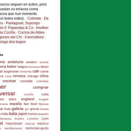
poucos seguen en activo, pero
quedan os enlaces coma
anza que nun momento
ron todos estes). ·
Colineta
·
De
os
·
Pantagruel, Supongo
·
ulo 0: Paparotas & Co
·
Another
a Cociña
·
Cocina de Aldea
·
ogones del Chi
·
A borralleira
·
cologo dos bagos
ta
nia
andalucia
asiatico
austria
lona
beber
belgica
bistro
birmania
as
cafe
bogavante
carne
bohemia
cerveza
china
era
chicago
caza
cocinar
cocktails
colombia
er
comprar
versar
cuba
coruña
england
uno
dulce
english
españa
fast food
inavia
filipinas
ia
galicia
fruta
grecia
gin
hawaii
italia
japon
a
india
korea
lavapiés
Lyon
literatura
london
Londres
id
manchester
marisco
marcas
memorias-gusto
o
mediterraneo