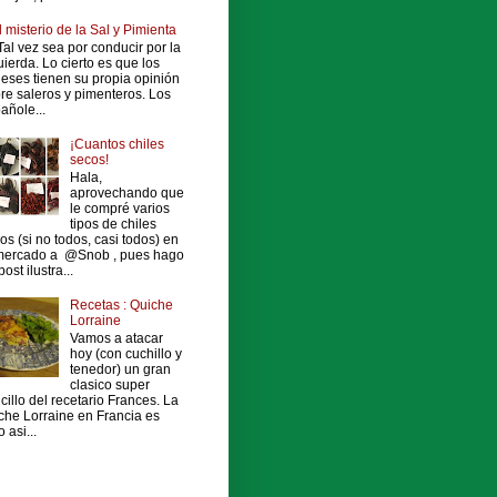
l misterio de la Sal y Pimienta
al vez sea por conducir por la
uierda. Lo cierto es que los
leses tienen su propia opinión
re saleros y pimenteros. Los
añole...
¡Cuantos chiles
secos!
Hala,
aprovechando que
le compré varios
tipos de chiles
os (si no todos, casi todos) en
mercado a @Snob , pues hago
ost ilustra...
Recetas : Quiche
Lorraine
Vamos a atacar
hoy (con cuchillo y
tenedor) un gran
clasico super
cillo del recetario Frances. La
che Lorraine en Francia es
 asi...