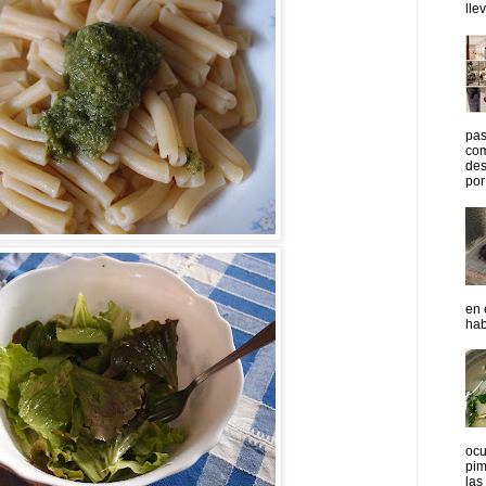
lle
pas
com
des
por 
en 
hab
ocu
pim
las