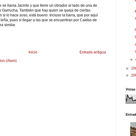
se llama Jacinto y que tiene un obrador al lado de una de
de Garrucha. También que hay quien se queja de ciertas
n si lo hace soso, está bueno. Incluso la barra, que por aquí
e leña, pues si llegar a las que se encuentran por Caldas de
a similar.
Inicio
Entrada antigua
►
ios (Atom)
►
20
►
20
Vistas
Entra