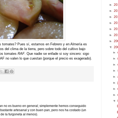
►
20
►
20
►
20
►
20
►
20
►
20
►
20
s tomates? Pues sí, estamos en Febrero y en Almería es
▼
20
 del clima de la tierra, pero sobre todo del cultivo bajo
►
 los tomates
RAF
. Que nadie se enfade si soy sincero: sigo
F no valen lo que cuestan (porque el precio es exagerado).
►
►
►
►
►
►
►
▼
 pan no es bueno en general; simplemente hemos conseguido
 bastante artesanal y con buen pan, pero nos ha costado (un
 de la furgoneta al menos).