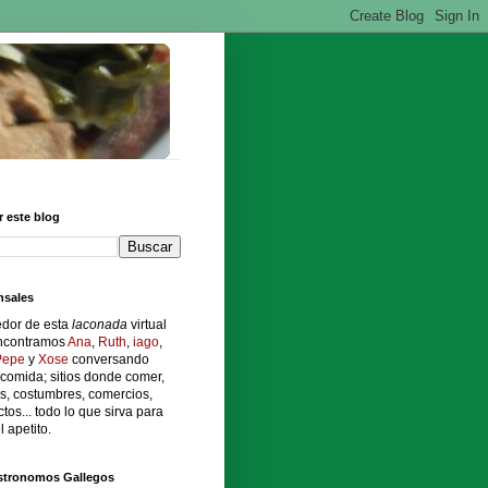
 este blog
sales
edor de esta
laconada
virtual
ncontramos
Ana
,
Ruth
,
iago
,
Pepe
y
Xose
conversando
comida; sitios donde comer,
s, costumbres, comercios,
tos... todo lo que sirva para
l apetito.
stronomos Gallegos