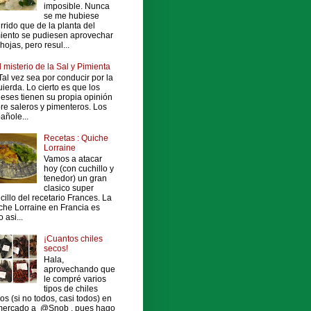
imposible. Nunca
se me hubiese
rrido que de la planta del
iento se pudiesen aprovechar
 hojas, pero resul...
l misterio de la Sal y Pimienta
al vez sea por conducir por la
uierda. Lo cierto es que los
leses tienen su propia opinión
re saleros y pimenteros. Los
añole...
Recetas : Quiche
Lorraine
Vamos a atacar
hoy (con cuchillo y
tenedor) un gran
clasico super
cillo del recetario Frances. La
che Lorraine en Francia es
 asi...
¡Cuantos chiles
secos!
Hala,
aprovechando que
le compré varios
tipos de chiles
os (si no todos, casi todos) en
mercado a @Snob , pues hago