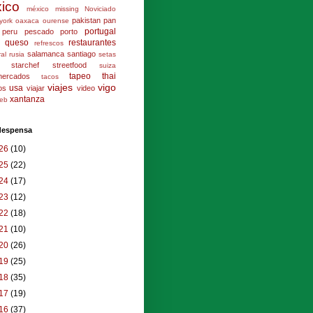
ico
méxico
missing
Noviciado
pakistan
pan
york
oaxaca
ourense
portugal
peru
pescado
porto
queso
restaurantes
refrescos
salamanca
santiago
ral
rusia
setas
starchef
streetfood
suiza
tapeo
thai
mercados
tacos
viajes
vigo
usa
los
viajar
video
xantanza
eb
 despensa
26
(10)
25
(22)
24
(17)
23
(12)
22
(18)
21
(10)
20
(26)
19
(25)
18
(35)
17
(19)
16
(37)