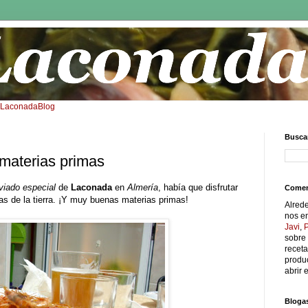
: LaconadaBlog
Buscar
materias primas
viado especial
de
Laconada
en
Almería
, había que disfrutar
Comen
as de la tierra. ¡Y muy buenas materias primas!
Alred
nos e
Javi
,
sobre 
receta
produc
abrir e
Bloga