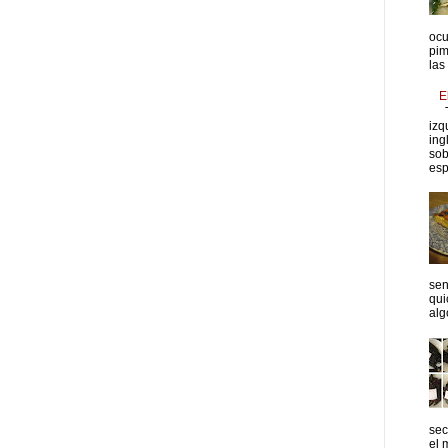
ocu
pim
las
E
T
izq
ing
sob
esp
sen
qui
algo
sec
el 