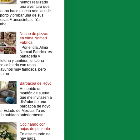
hemos realizado
una aventura que
eaba hace mucho rato: acudir
porto y probar una de sus
osas Francesinhas . Ya
vaba...
Noche de pizzas
en Alma Nomad
Fabrica
Por el día, Alma
Nomad Fabrica es
panadería y
telería y también funciona
o cafetería con unos
ayunos muy famosos, pero
la no...
Barbacoa de Hoyo
He tenido un
montón de suerte
que me invitasen a
disfrutar de una
barbacoa de hoyo
el Estado de México. Ya os
ía hablado anteriormente...
Cocinando con
hojas de pimiento
En este mundo no
hay nada