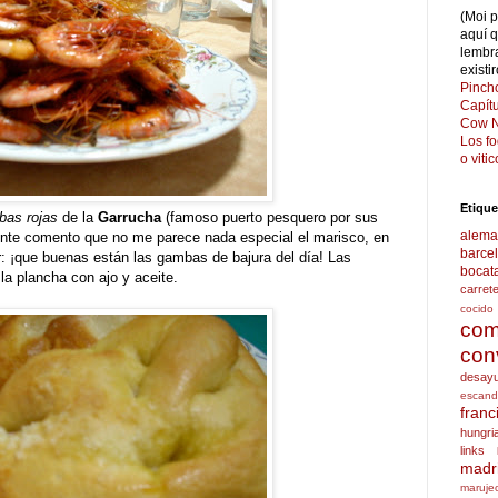
(Moi 
aquí 
lembr
existi
Pinch
Capít
Cow N
Los f
o viti
Etique
as rojas
de la
Garrucha
(famoso puerto pesquero por sus
alema
nte comento que no me parece nada especial el marisco, en
barce
r: ¡que buenas están las gambas de bajura del día! Las
bocat
la plancha con ajo y aceite.
carret
cocido
com
con
desay
escand
franc
hungri
links
madr
maruje