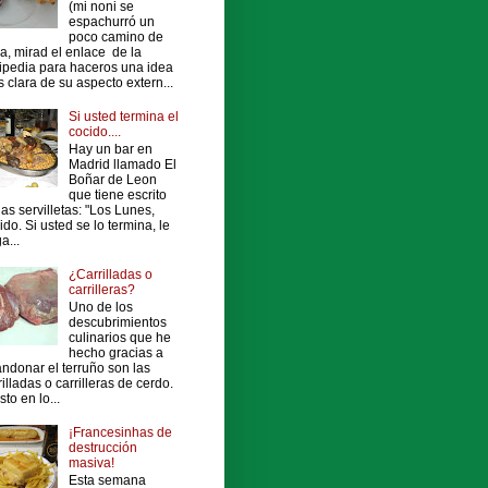
(mi noni se
espachurró un
poco camino de
a, mirad el enlace de la
ipedia para haceros una idea
 clara de su aspecto extern...
Si usted termina el
cocido....
Hay un bar en
Madrid llamado El
Boñar de Leon
que tiene escrito
las servilletas: "Los Lunes,
ido. Si usted se lo termina, le
a...
¿Carrilladas o
carrilleras?
Uno de los
descubrimientos
culinarios que he
hecho gracias a
ndonar el terruño son las
rilladas o carrilleras de cerdo.
sto en lo...
¡Francesinhas de
destrucción
masiva!
Esta semana