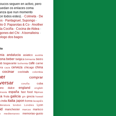
poucos seguen en activo, pero
quedan os enlaces coma
anza que nun momento
ron todos estes). ·
Colineta
·
De
os
·
Pantagruel, Supongo
·
ulo 0: Paparotas & Co
·
Another
a Cociña
·
Cocina de Aldea
·
ogones del Chi
·
A borralleira
·
cologo dos bagos
ta
nia
andalucia
asiatico
austria
lona
beber
belgica
bistro
birmania
as
cafe
bogavante
carne
bohemia
cerveza
china
era
chicago
caza
cocinar
cocktails
colombia
er
comprar
versar
cuba
coruña
england
uno
dulce
english
españa
fast food
inavia
filipinas
ia
galicia
fruta
grecia
gin
hawaii
italia
japon
a
india
korea
lavapiés
Lyon
literatura
london
Londres
id
manchester
marisco
marcas
memorias-gusto
o
mediterraneo