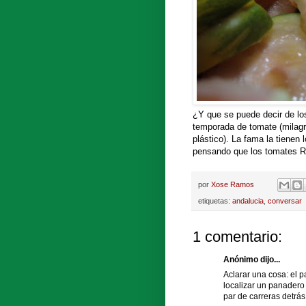
¿Y que se puede decir de lo
temporada de tomate (milagros
plástico). La fama la tienen
pensando que los tomates RA
por
Xose Ramos
etiquetas:
andalucia
,
conversar
1 comentario:
Anónimo dijo...
Aclarar una cosa: el
localizar un panadero
par de carreras detrás