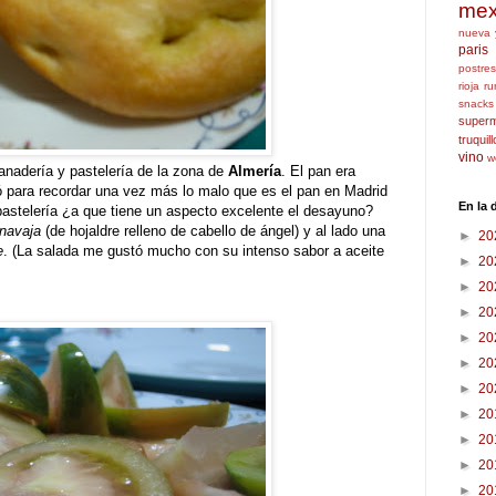
mex
nueva 
paris
postres
rioja
ru
snacks
super
truquil
vino
w
nadería y pastelería de la zona de
Almería
. El pan era
ó para recordar una vez más lo malo que es el pan en Madrid
En la
pastelería ¿a que tiene un aspecto excelente el desayuno?
navaja
(de hojaldre relleno de cabello de ángel) y al lado una
►
20
e
. (La salada me gustó mucho con su intenso sabor a aceite
►
20
►
20
►
20
►
20
►
20
►
20
►
20
►
20
►
20
►
20