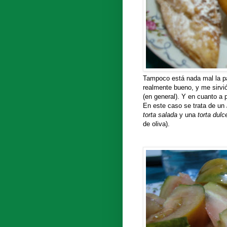
Tampoco está nada mal la pa
realmente bueno, y me sirvi
(en general). Y en cuanto a 
En este caso se trata de un
torta salada
y una
torta dulc
de oliva).