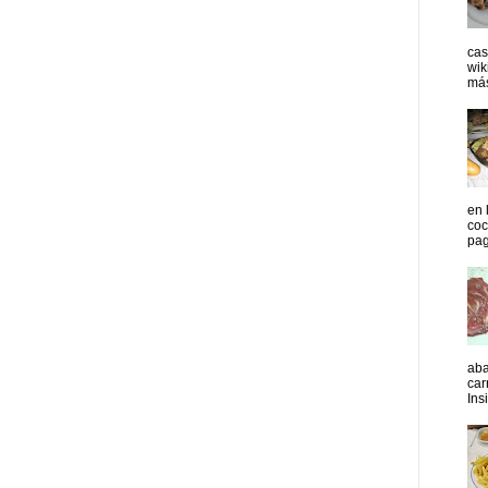
cas
wik
más
en 
coc
pag
aba
car
Insi