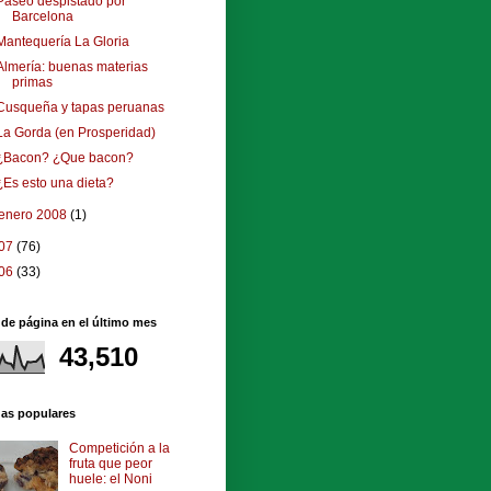
Paseo despistado por
Barcelona
Mantequería La Gloria
Almería: buenas materias
primas
Cusqueña y tapas peruanas
La Gorda (en Prosperidad)
¿Bacon? ¿Que bacon?
¿Es esto una dieta?
enero 2008
(1)
07
(76)
06
(33)
 de página en el último mes
43,510
das populares
Competición a la
fruta que peor
huele: el Noni