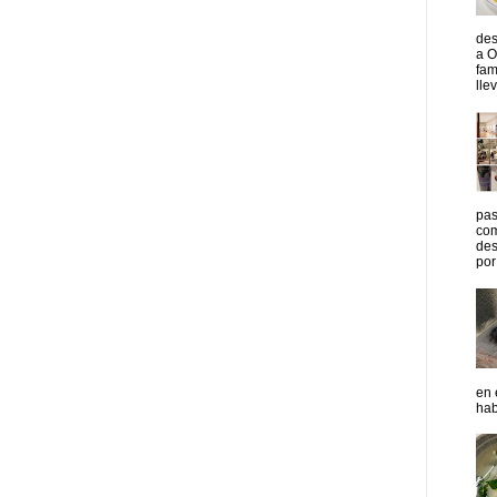
des
a O
fam
lle
pas
com
des
por 
en 
hab