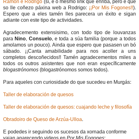
Ramón e Rodrigo
(sí, é o mesmo link que enriba, pero é que
so lle coñezo páxina web a Rodrigo:
¡¡Por Mis Fogones!!
).
Espero que a eles tamén lles parecera un éxito e sigan
adiante con este tipo de actividades.
Agradecemento extensisimo, con todo tipo de louvanzas
para
Nino
,
Consuelo
, e toda a súa familia (porque a todos
amolamos un pouco). Ainda que espero que pasasen un bó
sábado. ¡¡Canta amabilidade para nos acoller a uns
completos descoñecidos!! Tamén agradecementos miles a
todos os outros asistentes que non eran específicamente
blogastrónomos
(blogastrónomos somos todos).
Para aqueles con curiosidade do que sucedeu en Murgás:
Taller de elaboración de quesos
Taller de elaboración de quesos: cuajando leche y filosofía
Obradoiro de Queso de Arzúa-Ulloa
.
E podedes ir seguindo os sucesos da xornada conforme
vaian aparecendo videos en
Por Mis Fogones
: