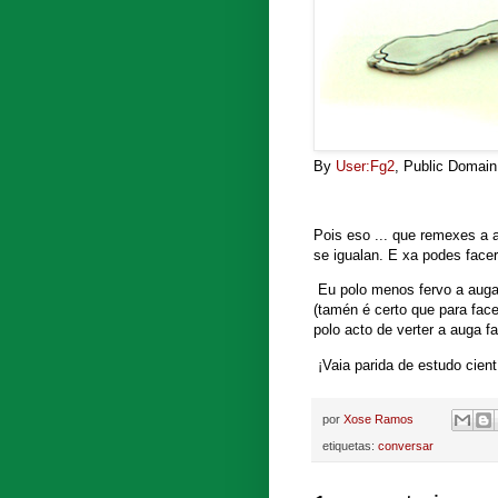
By
User:Fg2
, Public Domai
Pois eso ... que remexes a 
se igualan. E xa podes face
Eu polo menos fervo a auga
(tamén é certo que para face
polo acto de verter a auga f
¡Vaia parida de estudo cient
por
Xose Ramos
etiquetas:
conversar