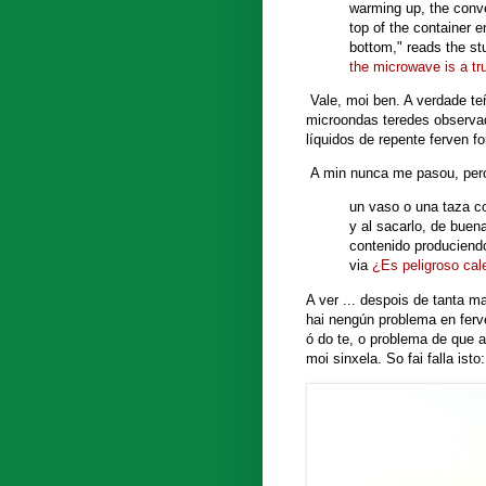
warming up, the conve
top of the container e
bottom," reads the s
the microwave is a tru
Vale, moi ben. A verdade te
microondas teredes observa
líquidos de repente ferven f
A min nunca me pasou, pero 
un vaso o una taza c
y al sacarlo, de buen
contenido produciendo
via
¿Es peligroso cal
A ver ... despois de tanta m
hai nengún problema en ferv
ó do te, o problema de que 
moi sinxela. So fai falla isto