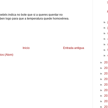
 bebés indica no bote que si a queres quentar no
ben logo para que a temperatura quede homoxénea.
►
►
►
►
►
Inicio
Entrada antigua
►
ios (Atom)
►
►
20
►
20
►
20
►
20
►
20
►
20
►
20
►
20
►
20