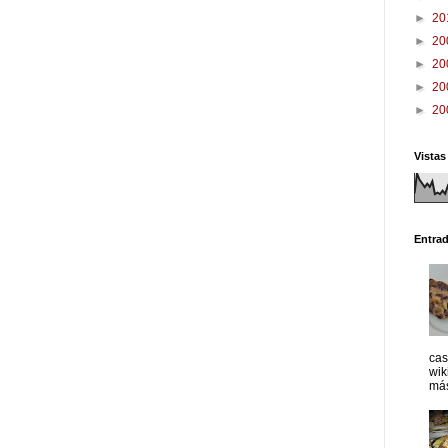
►
20
►
20
►
20
►
20
►
20
Vistas
Entra
cas
wik
más