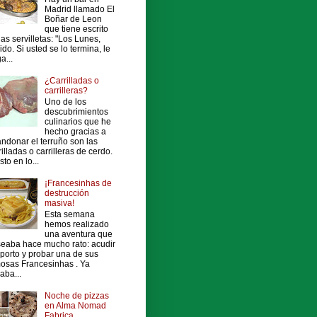
Madrid llamado El
Boñar de Leon
que tiene escrito
las servilletas: "Los Lunes,
ido. Si usted se lo termina, le
a...
¿Carrilladas o
carrilleras?
Uno de los
descubrimientos
culinarios que he
hecho gracias a
ndonar el terruño son las
rilladas o carrilleras de cerdo.
sto en lo...
¡Francesinhas de
destrucción
masiva!
Esta semana
hemos realizado
una aventura que
eaba hace mucho rato: acudir
porto y probar una de sus
osas Francesinhas . Ya
vaba...
Noche de pizzas
en Alma Nomad
Fabrica