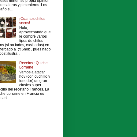
leses tienen su propia opinión
re saleros y pimenteros. Los
añole...
¡Cuantos chiles
secos!
Hala,
aprovechando que
le compré varios
tipos de chiles
os (si no todos, casi todos) en
mercado a @Snob , pues hago
ost ilustra...
Recetas : Quiche
Lorraine
Vamos a atacar
hoy (con cuchillo y
tenedor) un gran
clasico super
cillo del recetario Frances. La
che Lorraine en Francia es
 asi...