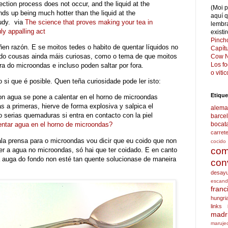
ction process does not occur, and the liquid at the
(Moi 
nds up being much hotter than the liquid at the
aquí 
tudy. via
The science that proves making your tea in
lembr
ly appalling act
existi
Pinch
ñen razón. E se moitos tedes o habito de quentar líquidos no
Capít
do cousas ainda máis curiosas, como o tema de que moitos
Cow N
Los f
ora do microondas e incluso poden saltar por fora.
o viti
si que é posible. Quen teña curiosidade pode ler isto:
Etique
on agua se pone a calentar en el horno de microondas
as a primeras, hierve de forma explosiva y salpica el
alema
 serias quemaduras si entra en contacto con la piel
barce
bocat
entar agua en el horno de microondas?
carret
ala prensa para o microondas vou dicir que eu coido que non
cocido
com
er a agua no microondas, só hai que ter coidado. E en canto
a auga do fondo non esté tan quente solucionase de maneira
con
:
desay
escand
franc
hungri
links
madr
maruje