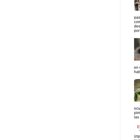
pas
com
des
por 
en 
hab
ocu
pim
las
E
T
izq