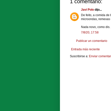
1 comentario:
Javi Polo
dijo...
De feito, a comida de
microondas, remexas 
Nada novo, como dis.
7/8/20, 17:58
Publicar un comentario
Entrada más reciente
Suscribirse a:
Enviar comentar