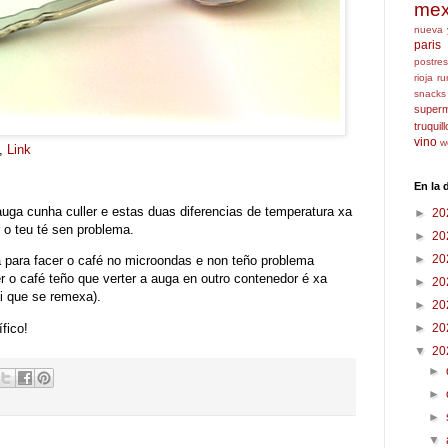
mex
nueva 
paris
postres
rioja
ru
snacks
super
truquil
vino
w
n,
Link
En la
auga cunha culler e estas duas diferencias de temperatura xa
►
20
r o teu té sen problema.
►
20
►
20
 para facer o café no microondas e non teño problema
r o café teño que verter a auga en outro contenedor é xa
►
20
ai que se remexa).
►
20
ífico!
►
20
▼
20
►
►
►
▼