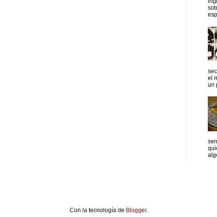
ing
sob
esp
sec
el 
un p
sen
qui
algo
Con la tecnología de
Blogger
.