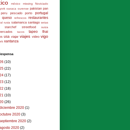
ico
méxico
missing
Noviciado
pakistan
pan
york
oaxaca
ourense
portugal
peru
pescado
porto
queso
restaurantes
refrescos
salamanca
santiago
ral
rusia
setas
starchef
streetfood
suiza
tapeo
thai
mercados
tacos
viajes
vigo
usa
los
viajar
video
xantanza
eb
 despensa
26
(10)
25
(22)
24
(17)
23
(12)
22
(18)
21
(10)
20
(26)
diciembre 2020
(1)
octubre 2020
(3)
septiembre 2020
(2)
agosto 2020
(2)