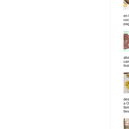
en 
coc
pag
aba
car
Insi
des
a O
fam
lle