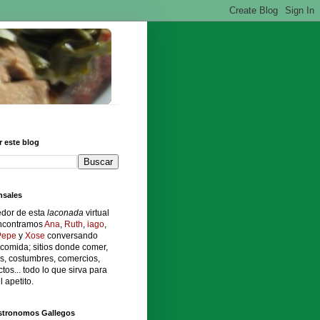
 este blog
sales
edor de esta
laconada
virtual
ncontramos
Ana
,
Ruth
,
iago
,
Pepe
y
Xose
conversando
comida; sitios donde comer,
s, costumbres, comercios,
tos... todo lo que sirva para
l apetito.
stronomos Gallegos