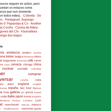
poucos seguen en activo, pero
quedan os enlaces coma
anza que nun momento
ron todos estes). ·
Colineta
·
De
os
·
Pantagruel, Supongo
·
ulo 0: Paparotas & Co
·
Another
a Cociña
·
Cocina de Aldea
·
ogones del Chi
·
A borralleira
·
cologo dos bagos
ta
nia
andalucia
asiatico
austria
lona
beber
belgica
bistro
birmania
as
cafe
bogavante
carne
bohemia
cerveza
china
era
chicago
caza
cocinar
cocktails
colombia
er
comprar
versar
cuba
coruña
england
uno
dulce
english
españa
fast food
inavia
filipinas
ia
galicia
fruta
grecia
gin
hawaii
italia
japon
a
india
korea
lavapiés
Lyon
literatura
london
Londres
id
manchester
marisco
marcas
memorias-gusto
o
mediterraneo