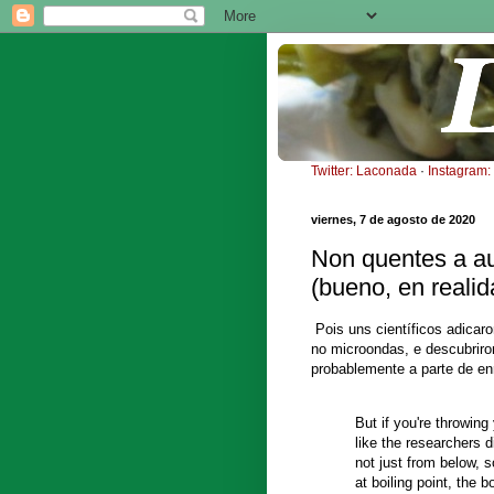
Twitter: Laconada
·
Instagram
viernes, 7 de agosto de 2020
Non quentes a au
(bueno, en realid
Pois uns científicos adicar
no microondas, e descubriro
probablemente a parte de en
But if you're throwin
like the researchers di
not just from below, s
at boiling point, the 