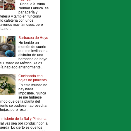
Por el día, Alma
Nomad Fabrica es
panadería y
telería y también funciona
o cafetería con unos
ayunos muy famosos, pero
la no...
Barbacoa de Hoyo
He tenido un
montón de suerte
que me invitasen a
disfrutar de una
barbacoa de hoyo
el Estado de México. Ya os
ía hablado anteriormente...
Cocinando con
hojas de pimiento
En este mundo no
hay nada
imposible. Nunca
se me hubiese
rrido que de la planta del
iento se pudiesen aprovechar
 hojas, pero resul...
l misterio de la Sal y Pimienta
al vez sea por conducir por la
uierda. Lo cierto es que los