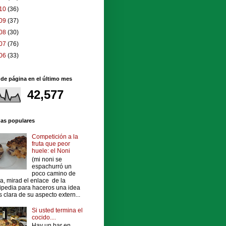
10
(36)
09
(37)
08
(30)
07
(76)
06
(33)
 de página en el último mes
42,577
das populares
Competición a la
fruta que peor
huele: el Noni
(mi noni se
espachurró un
poco camino de
a, mirad el enlace de la
ipedia para haceros una idea
 clara de su aspecto extern...
Si usted termina el
cocido....
Hay un bar en