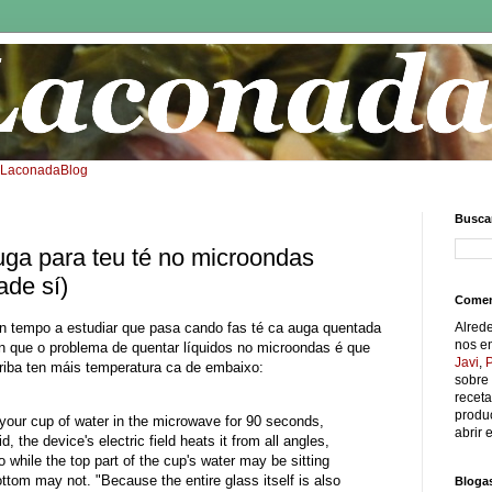
: LaconadaBlog
Buscar
ga para teu té no microondas
ade sí)
Comen
on tempo a estudiar que pasa cando fas té ca auga quentada
Alred
nos e
n que o problema de quentar líquidos no microondas é que
Javi
,
riba ten máis temperatura ca de embaixo:
sobre 
receta
produc
g your cup of water in the microwave for 90 seconds,
abrir e
d, the device's electric field heats it from all angles,
o while the top part of the cup's water may be sitting
bottom may not. "Because the entire glass itself is also
Bloga