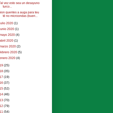
Tal vez esto sea un desayuno
turco...
Non quentes a auga para teu
té no microondas (buen...
julio 2020
(1)
junio 2020
(1)
mayo 2020
(4)
abril 2020
(1)
marzo 2020
(2)
febrero 2020
(5)
enero 2020
(4)
19
(25)
18
(35)
17
(19)
16
(37)
15
(52)
14
(46)
13
(70)
12
(79)
11
(54)