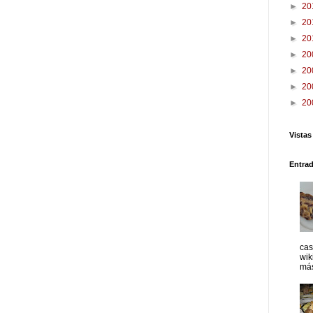
►
20
►
20
►
20
►
20
►
20
►
20
►
20
Vistas
Entra
cas
wik
más