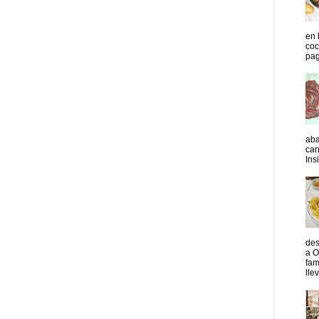
en 
coc
pag
aba
car
Insi
des
a O
fam
lle