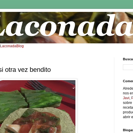
: LaconadaBlog
Buscar
si otra vez bendito
Comen
Alred
nos e
Javi
,
sobre 
receta
produc
abrir e
Bloga