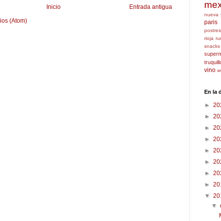
mex
Inicio
Entrada antigua
nueva 
ios (Atom)
paris
postres
rioja
ru
snacks
super
truquil
vino
w
En la
►
20
►
20
►
20
►
20
►
20
►
20
►
20
►
20
▼
20
▼