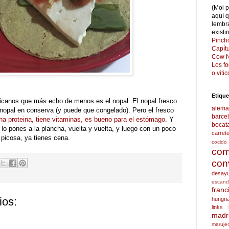
(Moi 
aquí 
lembr
existi
Pinch
Capít
Cow N
Los f
o viti
Etique
icanos que más echo de menos es el nopal. El nopal fresco.
alema
opal en conserva (y puede que congelado). Pero el fresco
barce
a proteina, tiene vitaminas, es bueno para el estómago
. Y
bocat
: lo pones a la plancha, vuelta y vuelta, y luego con un poco
carret
 picosa, ya tienes cena.
cocido
com
con
desay
escand
franc
ios:
hungri
links
madr
maruje