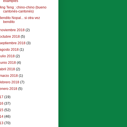
examples
Jing Teng : chino-chino (bueno
cantonés-cantonés)
Bendito Nopal... si otra vez
bendito
noviembre 2018
(2)
octubre 2018
(5)
septiembre 2018
(3)
agosto 2018
(1)
julio 2018
(2)
junio 2018
(4)
abril 2018
(2)
marzo 2018
(1)
febrero 2018
(7)
enero 2018
(5)
17
(19)
16
(37)
15
(52)
14
(46)
13
(70)