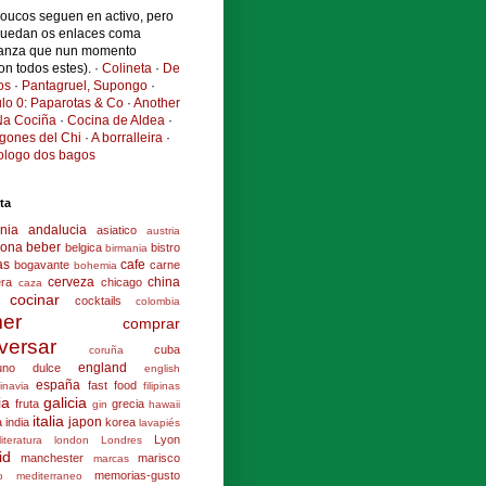
poucos seguen en activo, pero
quedan os enlaces coma
anza que nun momento
ron todos estes). ·
Colineta
·
De
os
·
Pantagruel, Supongo
·
ulo 0: Paparotas & Co
·
Another
a Cociña
·
Cocina de Aldea
·
ogones del Chi
·
A borralleira
·
cologo dos bagos
ta
nia
andalucia
asiatico
austria
lona
beber
belgica
bistro
birmania
as
cafe
bogavante
carne
bohemia
cerveza
china
era
chicago
caza
cocinar
cocktails
colombia
er
comprar
versar
cuba
coruña
england
uno
dulce
english
españa
fast food
inavia
filipinas
ia
galicia
fruta
grecia
gin
hawaii
italia
japon
a
india
korea
lavapiés
Lyon
literatura
london
Londres
id
manchester
marisco
marcas
memorias-gusto
o
mediterraneo