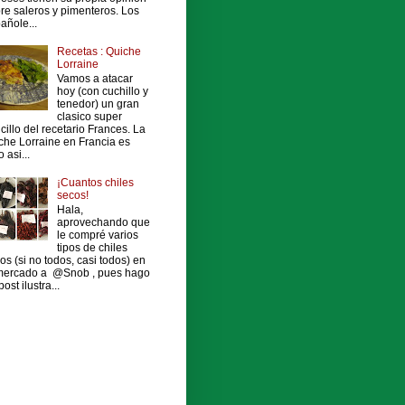
re saleros y pimenteros. Los
añole...
Recetas : Quiche
Lorraine
Vamos a atacar
hoy (con cuchillo y
tenedor) un gran
clasico super
cillo del recetario Frances. La
che Lorraine en Francia es
 asi...
¡Cuantos chiles
secos!
Hala,
aprovechando que
le compré varios
tipos de chiles
os (si no todos, casi todos) en
mercado a @Snob , pues hago
ost ilustra...