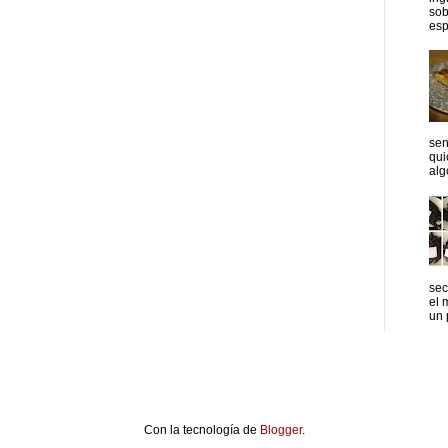
sob
esp
sen
qui
algo
sec
el 
un p
Con la tecnología de
Blogger
.