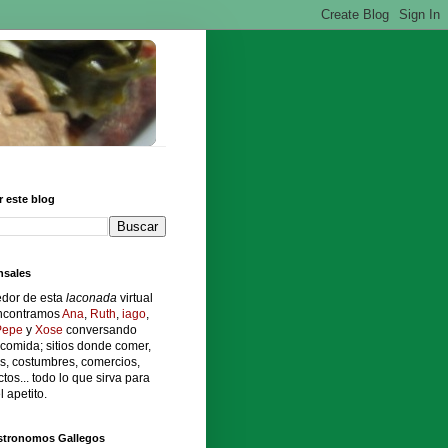
 este blog
sales
edor de esta
laconada
virtual
ncontramos
Ana
,
Ruth
,
iago
,
Pepe
y
Xose
conversando
comida; sitios donde comer,
s, costumbres, comercios,
tos... todo lo que sirva para
l apetito.
stronomos Gallegos