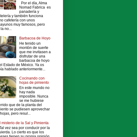
Por el día, Alma
Nomad Fabrica es
panadería y
telería y también funciona
o cafetería con unos
ayunos muy famosos, pero
la no...
Barbacoa de Hoyo
He tenido un
montón de suerte
que me invitasen a
disfrutar de una
barbacoa de hoyo
el Estado de México. Ya os
ía hablado anteriormente...
Cocinando con
hojas de pimiento
En este mundo no
hay nada
imposible. Nunca
se me hubiese
rrido que de la planta del
iento se pudiesen aprovechar
 hojas, pero resul...
l misterio de la Sal y Pimienta
al vez sea por conducir por la
uierda. Lo cierto es que los
leses tienen su propia opinión