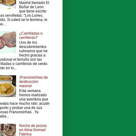
Madrid llamado El
Boñar de Leon
que tiene escrito
las servilletas: "Los Lunes,
ido. Si usted se lo termina, le
a...
¿Carrilladas o
carrilleras?
Uno de los
descubrimientos
culinarios que he
hecho gracias a
ndonar el terruño son las
rilladas o carrilleras de cerdo.
sto en lo...
¡Francesinhas de
destrucción
masiva!
Esta semana
hemos realizado
una aventura que
eaba hace mucho rato: acudir
porto y probar una de sus
osas Francesinhas . Ya
vaba...
Noche de pizzas
en Alma Nomad
Fabrica