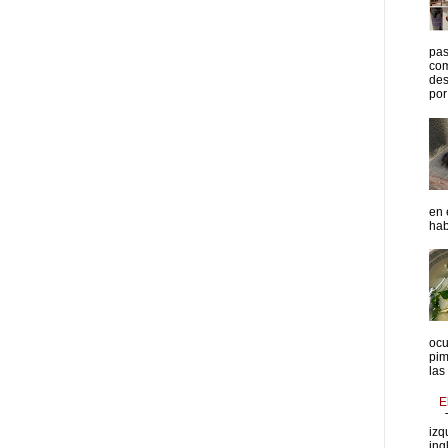
pas
com
des
por 
en 
hab
ocu
pim
las
E
T
izq
ing