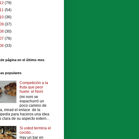
12
(79)
11
(54)
10
(36)
09
(37)
08
(30)
07
(76)
06
(33)
 de página en el último mes
das populares
Competición a la
fruta que peor
huele: el Noni
(mi noni se
espachurró un
poco camino de
a, mirad el enlace de la
ipedia para haceros una idea
 clara de su aspecto extern...
Si usted termina el
cocido....
Hay un bar en