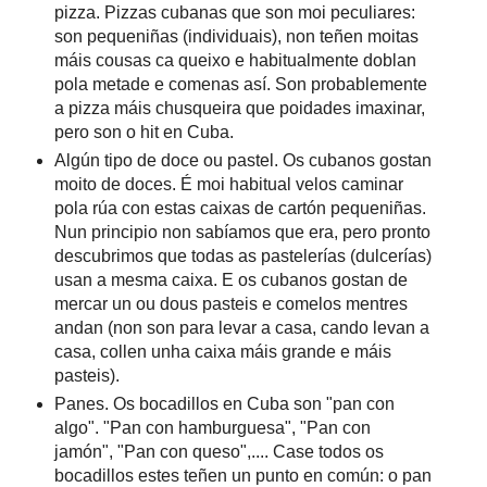
pizza. Pizzas cubanas que son moi peculiares:
son pequeniñas (individuais), non teñen moitas
máis cousas ca queixo e habitualmente doblan
pola metade e comenas así. Son probablemente
a pizza máis chusqueira que poidades imaxinar,
pero son o hit en Cuba.
Algún tipo de doce ou pastel. Os cubanos gostan
moito de doces. É moi habitual velos caminar
pola rúa con estas caixas de cartón pequeniñas.
Nun principio non sabíamos que era, pero pronto
descubrimos que todas as pastelerías (dulcerías)
usan a mesma caixa. E os cubanos gostan de
mercar un ou dous pasteis e comelos mentres
andan (non son para levar a casa, cando levan a
casa, collen unha caixa máis grande e máis
pasteis).
Panes. Os bocadillos en Cuba son "pan con
algo". "Pan con hamburguesa", "Pan con
jamón", "Pan con queso",.... Case todos os
bocadillos estes teñen un punto en común: o pan