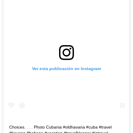
Ver esta publicación en Instagram
Choices. . . . Photo Cubania #oldhavana #cuba #travel
#havana #habana #vacation #travelblogger #igtravel