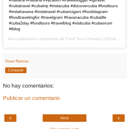
#cubatravel #cubatrip #instacuba #discovercuba #foodtours
#instahavana #instatravel #cubancigars #foodstagram
#foodtravelingfor #travelgram #havanacuba #cubalife
#cuba2day #foodtours #travelblog #visitcuba #cubanrum
#tblog
Una publicación compartida de
Food Tours Havana
(@foodtourshavana) el
Xose Ramos
Compartir
No hay comentarios:
Publicar un comentario
‹
›
Inicio
Ver versión web