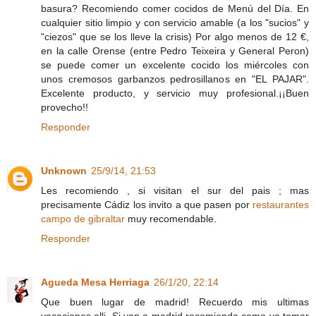
basura? Recomiendo comer cocidos de Menú del Día. En
cualquier sitio limpio y con servicio amable (a los "sucios" y
"ciezos" que se los lleve la crisis) Por algo menos de 12 €,
en la calle Orense (entre Pedro Teixeira y General Peron)
se puede comer un excelente cocido los miércoles con
unos cremosos garbanzos pedrosillanos en "EL PAJAR".
Excelente producto, y servicio muy profesional.¡¡Buen
provecho!!
Responder
Unknown
25/9/14, 21:53
Les recomiendo , si visitan el sur del pais ; mas
precisamente Cádiz los invito a que pasen por
restaurantes
campo de gibraltar
muy recomendable.
Responder
Agueda Mesa Herriaga
26/1/20, 22:14
Que buen lugar de madrid! Recuerdo mis ultimas
vacaciones alli. Si van a madrid recomiendo como yo tomar