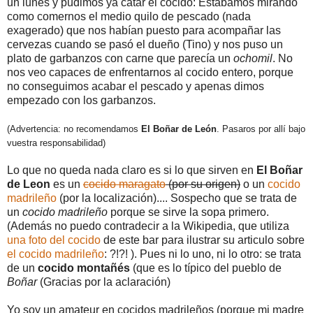
un lunes y pudimos ya catar el cocido: Estábamos mirando
como comernos el medio quilo de pescado (nada
exagerado) que nos habían puesto para acompañar las
cervezas cuando se pasó el dueño (Tino) y nos puso un
plato de garbanzos con carne que parecía un
ochomil
. No
nos veo capaces de enfrentarnos al cocido entero, porque
no conseguimos acabar el pescado y apenas dimos
empezado con los garbanzos.
(Advertencia: no recomendamos
El Boñar de León
. Pasaros por allí bajo
vuestra responsabilidad)
Lo que no queda nada claro es si lo que sirven en
El Boñar
de Leon
es un
cocido maragato
(por su origen)
o un
cocido
madrileño
(por la localización).... Sospecho que se trata de
un
cocido madrileño
porque se sirve la sopa primero.
(Además no puedo contradecir a la Wikipedia, que utiliza
una foto del cocido
de este bar para ilustrar su articulo sobre
el cocido madrileño
: ?!?! ). Pues ni lo uno, ni lo otro: se trata
de un
cocido montañés
(que es lo típico del pueblo de
Boñar
(Gracias por la aclaración)
Yo soy un amateur en cocidos madrileños (porque mi madre