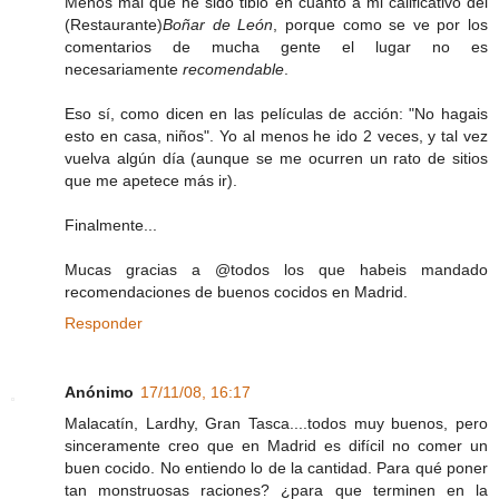
Menos mal que he sido tibio en cuanto a mi calificativo del
(Restaurante)
Boñar de León
, porque como se ve por los
comentarios de mucha gente el lugar no es
necesariamente
recomendable
.
Eso sí, como dicen en las películas de acción: "No hagais
esto en casa, niños". Yo al menos he ido 2 veces, y tal vez
vuelva algún día (aunque se me ocurren un rato de sitios
que me apetece más ir).
Finalmente...
Mucas gracias a @todos los que habeis mandado
recomendaciones de buenos cocidos en Madrid.
Responder
Anónimo
17/11/08, 16:17
Malacatín, Lardhy, Gran Tasca....todos muy buenos, pero
sinceramente creo que en Madrid es difícil no comer un
buen cocido. No entiendo lo de la cantidad. Para qué poner
tan monstruosas raciones? ¿para que terminen en la