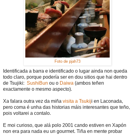
Foto de pjah73
Identificada a barra e identificado o lugar ainda non queda
todo claro, porque podería ser en dou sitios que hai dentro
de Tsujiki:
SushiBun
ou o
Daiwa
(ambos teñen
exactamente o mesmo aspecto).
Xa falara outra vez da miña
visita a Tsukij
i en Laconada,
pero coma é unha das historias máis interesantes que teño,
pois voltarei a contalo.
E moi curioso, que alá polo 2001 cando estiven en Xapón
non era para nada eu un gourmet. Tiña en mente probar