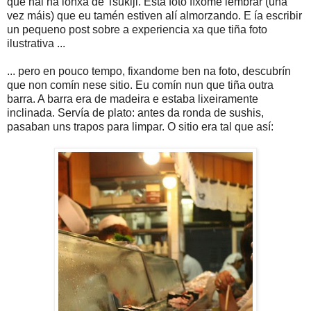
que hai na lonxa de Tsukiji. Esta foto fíxome lembrar (una
vez máis) que eu tamén estiven alí almorzando. E ía escribir
un pequeno post sobre a experiencia xa que tiña foto
ilustrativa ...
... pero en pouco tempo, fixandome ben na foto, descubrín
que non comín nese sitio. Eu comín nun que tiña outra
barra. A barra era de madeira e estaba lixeiramente
inclinada. Servía de plato: antes da ronda de sushis,
pasaban uns trapos para limpar. O sitio era tal que así: